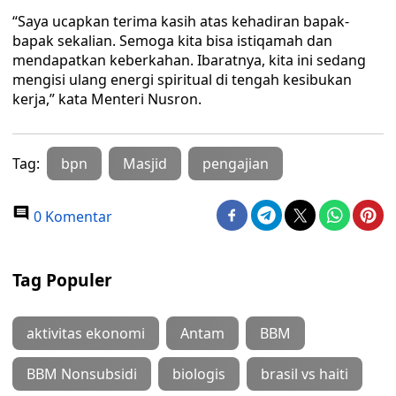
“Saya ucapkan terima kasih atas kehadiran bapak-
bapak sekalian. Semoga kita bisa istiqamah dan
mendapatkan keberkahan. Ibaratnya, kita ini sedang
mengisi ulang energi spiritual di tengah kesibukan
kerja,” kata Menteri Nusron.
Tag:
bpn
Masjid
pengajian
0 Komentar
Tag Populer
aktivitas ekonomi
Antam
BBM
BBM Nonsubsidi
biologis
brasil vs haiti