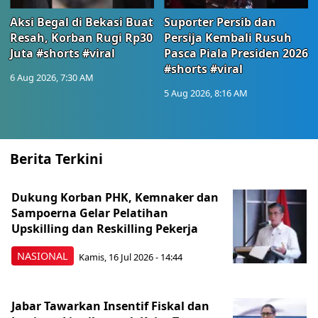
Aksi Begal di Bekasi Buat
Suporter Persib dan
Resah, Korban Rugi Rp30
Persija Kembali Rusuh
Juta #shorts #viral
Pasca Piala Presiden 2026
#shorts #viral
6 Aug 2026, 7:30 AM
5 Aug 2026, 8:16 AM
Berita Terkini
Dukung Korban PHK, Kemnaker dan
Sampoerna Gelar Pelatihan
Upskilling dan Reskilling Pekerja
NASIONAL
Kamis, 16 Jul 2026 - 14:44
Jabar Tawarkan Insentif Fiskal dan