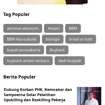
Tag Populer
aktivitas ekonomi
Antam
BBM
BBM Nonsubsidi
biologis
brasil vs haiti
bupati purwakarta
Buyback
buyback antam terbaru
dedi mulyadi
Berita Populer
Dukung Korban PHK, Kemnaker dan
Sampoerna Gelar Pelatihan
Upskilling dan Reskilling Pekerja