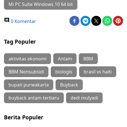
Mi PC Suite Windows 10 64 bit
0 Komentar
Tag Populer
aktivitas ekonomi
Antam
BBM
BBM Nonsubsidi
biologis
brasil vs haiti
bupati purwakarta
Buyback
buyback antam terbaru
dedi mulyadi
Berita Populer