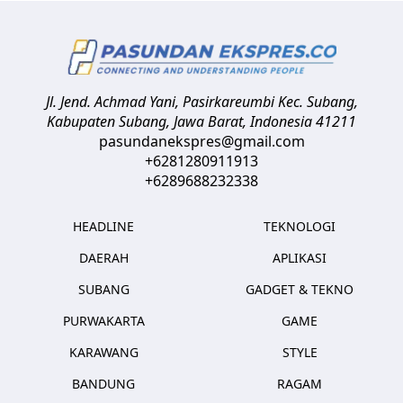
Jl. Jend. Achmad Yani, Pasirkareumbi
Kec. Subang,
Kabupaten Subang, Jawa Barat
,
Indonesia
41211
pasundanekspres@gmail.com
+6281280911913
+6289688232338
HEADLINE
TEKNOLOGI
DAERAH
APLIKASI
SUBANG
GADGET & TEKNO
PURWAKARTA
GAME
KARAWANG
STYLE
BANDUNG
RAGAM