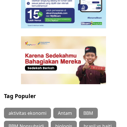
Tag Populer
aktivitas ekonomi
Antam
BBM
BBM Nonsubsidi
biologis
brasil vs haiti