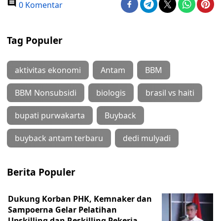
0 Komentar
Tag Populer
aktivitas ekonomi
Antam
BBM
BBM Nonsubsidi
biologis
brasil vs haiti
bupati purwakarta
Buyback
buyback antam terbaru
dedi mulyadi
Berita Populer
Dukung Korban PHK, Kemnaker dan
Sampoerna Gelar Pelatihan
Upskilling dan Reskilling Pekerja