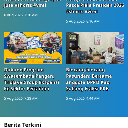
Juta #shorts #viral
Pasca Piala Presiden 2026
#shorts #viral
6 Aug 2026, 7:30 AM
5 Aug 2026, 8:16 AM
Dukung Program
Bincang-bincang
Swasembada Pangan,
Pasundan: Bersama
Tridjaya Group Ekspansi
anggota DPRD Kab.
ke Sektor Pertanian
Subang Fraksi PKB
5 Aug 2026, 7:38 AM
5 Aug 2026, 4:44 AM
Berita Terkini