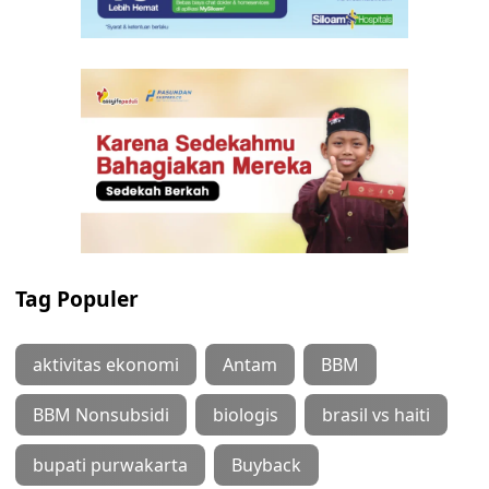
Tag Populer
aktivitas ekonomi
Antam
BBM
BBM Nonsubsidi
biologis
brasil vs haiti
bupati purwakarta
Buyback