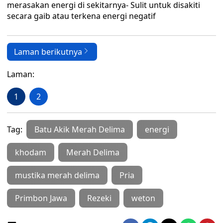
merasakan energi di sekitarnya- Sulit untuk disakiti
secara gaib atau terkena energi negatif
Laman berikutnya
Laman:
1
2
Tag:
Batu Akik Merah Delima
energi
khodam
Merah Delima
mustika merah delima
Pria
Primbon Jawa
Rezeki
weton