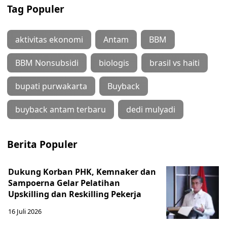
Tag Populer
aktivitas ekonomi
Antam
BBM
BBM Nonsubsidi
biologis
brasil vs haiti
bupati purwakarta
Buyback
buyback antam terbaru
dedi mulyadi
Berita Populer
Dukung Korban PHK, Kemnaker dan
Sampoerna Gelar Pelatihan
Upskilling dan Reskilling Pekerja
16 Juli 2026