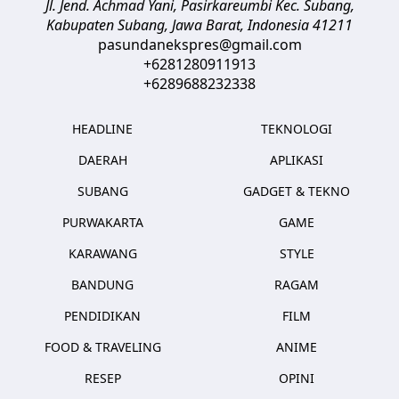
Jl. Jend. Achmad Yani, Pasirkareumbi
Kec. Subang,
Kabupaten Subang, Jawa Barat
,
Indonesia
41211
pasundanekspres@gmail.com
+6281280911913
+6289688232338
HEADLINE
TEKNOLOGI
DAERAH
APLIKASI
SUBANG
GADGET & TEKNO
PURWAKARTA
GAME
KARAWANG
STYLE
BANDUNG
RAGAM
PENDIDIKAN
FILM
FOOD & TRAVELING
ANIME
RESEP
OPINI