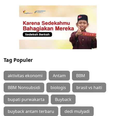
Tag Populer
aktivitas ekonomi
Antam
BBM
BBM Nonsubsidi
biologis
brasil vs haiti
bupati purwakarta
Buyback
buyback antam terbaru
dedi mulyadi