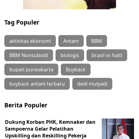
Tag Populer
aktivitas ekonomi
Antam
BBM
BBM Nonsubsidi
biologis
brasil vs haiti
bupati purwakarta
Buyback
buyback antam terbaru
dedi mulyadi
Berita Populer
Dukung Korban PHK, Kemnaker dan
Sampoerna Gelar Pelatihan
Upskilling dan Reskilling Pekerja