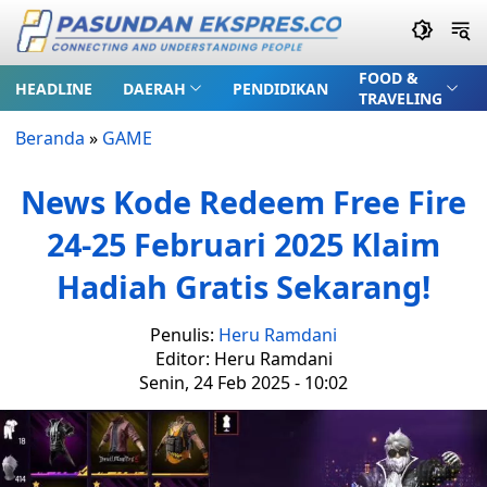
FOOD &
HEADLINE
DAERAH
PENDIDIKAN
TRAVELING
Beranda
»
GAME
News Kode Redeem Free Fire
24-25 Februari 2025 Klaim
Hadiah Gratis Sekarang!
Penulis:
Heru Ramdani
Editor: Heru Ramdani
Senin, 24 Feb 2025 - 10:02