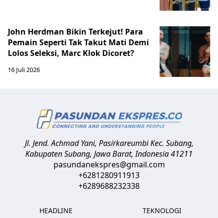
John Herdman Bikin Terkejut! Para
Pemain Seperti Tak Takut Mati Demi
Lolos Seleksi, Marc Klok Dicoret?
16 Juli 2026
Jl. Jend. Achmad Yani, Pasirkareumbi
Kec. Subang,
Kabupaten Subang, Jawa Barat
,
Indonesia
41211
pasundanekspres@gmail.com
+6281280911913
+6289688232338
HEADLINE
TEKNOLOGI