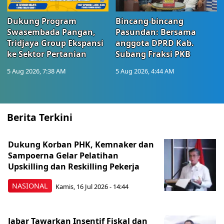
Dukung Program
Bincang-bincang
Swasembada Pangan,
Pasundan: Bersama
Tridjaya Group Ekspansi
anggota DPRD Kab.
ke Sektor Pertanian
Subang Fraksi PKB
5 Aug 2026, 7:38 AM
5 Aug 2026, 4:44 AM
Berita Terkini
Dukung Korban PHK, Kemnaker dan
Sampoerna Gelar Pelatihan
Upskilling dan Reskilling Pekerja
NASIONAL
Kamis, 16 Jul 2026 - 14:44
Jabar Tawarkan Insentif Fiskal dan