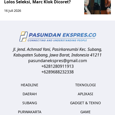
Lolos Seleksi, Marc Klok Dicoret?
16 Juli 2026
Jl. Jend. Achmad Yani, Pasirkareumbi
Kec. Subang,
Kabupaten Subang, Jawa Barat
,
Indonesia
41211
pasundanekspres@gmail.com
+6281280911913
+6289688232338
HEADLINE
TEKNOLOGI
DAERAH
APLIKASI
SUBANG
GADGET & TEKNO
PURWAKARTA
GAME