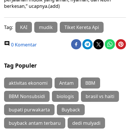
berkesan,” ucapnya.(add)
Tag:
KAI
mudik
Tiket Kereta Api
0 Komentar
Tag Populer
aktivitas ekonomi
Antam
BBM
BBM Nonsubsidi
biologis
brasil vs haiti
bupati purwakarta
Buyback
buyback antam terbaru
dedi mulyadi