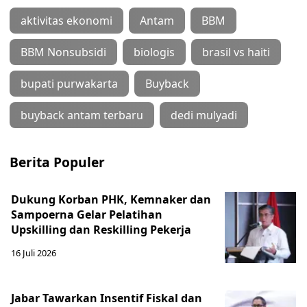
aktivitas ekonomi
Antam
BBM
BBM Nonsubsidi
biologis
brasil vs haiti
bupati purwakarta
Buyback
buyback antam terbaru
dedi mulyadi
Berita Populer
Dukung Korban PHK, Kemnaker dan
Sampoerna Gelar Pelatihan
Upskilling dan Reskilling Pekerja
16 Juli 2026
Jabar Tawarkan Insentif Fiskal dan