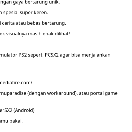
engan gaya bertarung unik.
n spesial super keren.
i cerita atau bebas bertarung.
k visualnya masih enak dilihat!
ulator PS2 seperti PCSX2 agar bisa menjalankan
.mediafire.com/
, Emuparadise (dengan workaround), atau portal game
erSX2 (Android)
amu pakai.