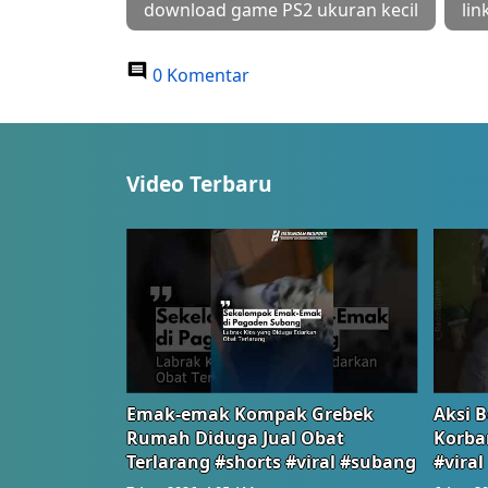
download game PS2 ukuran kecil
lin
0 Komentar
Video Terbaru
Emak-emak Kompak Grebek
Aksi B
Rumah Diduga Jual Obat
Korba
Terlarang #shorts #viral #subang
#viral