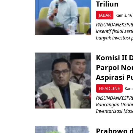
Triliun
JABAR
Kamis, 16 
PASUNDANEKSPRES
insentif fiskal s
banyak investasi 
Komisi II
Parpol No
Aspirasi P
HEADLINE
Kami
PASUNDANKESPRES
Rancangan Undan
Inventarisasi Mas
Prabowo d