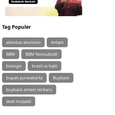
Tag Populer
aktivitas ekonomi
Antam
BBM
BBM Nonsubsidi
biologis
brasil vs haiti
bupati purwakarta
Buyback
buyback antam terbaru
dedi mulyadi