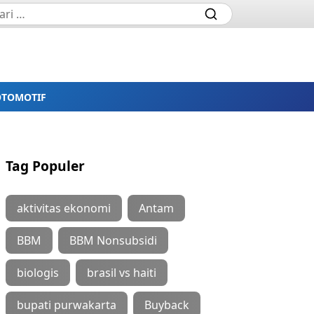
OTOMOTIF
Tag Populer
aktivitas ekonomi
Antam
BBM
BBM Nonsubsidi
biologis
brasil vs haiti
bupati purwakarta
Buyback