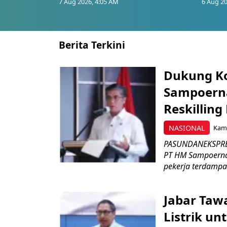
7 Aug 2026, 4:05 AM
6 Aug 20
Berita Terkini
Dukung K
Sampoerna
Reskilling
NASIONAL
Kami
PASUNDANEKSPRES
PT HM Sampoerna
pekerja terdampa
Jabar Tawa
Listrik un