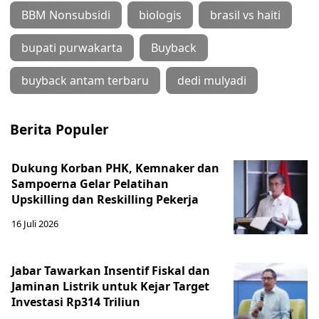
BBM Nonsubsidi
biologis
brasil vs haiti
bupati purwakarta
Buyback
buyback antam terbaru
dedi mulyadi
Berita Populer
Dukung Korban PHK, Kemnaker dan
Sampoerna Gelar Pelatihan
Upskilling dan Reskilling Pekerja
16 Juli 2026
Jabar Tawarkan Insentif Fiskal dan
Jaminan Listrik untuk Kejar Target
Investasi Rp314 Triliun