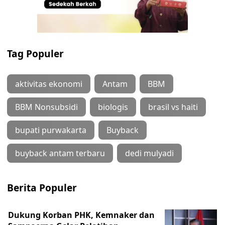
Tag Populer
aktivitas ekonomi
Antam
BBM
BBM Nonsubsidi
biologis
brasil vs haiti
bupati purwakarta
Buyback
buyback antam terbaru
dedi mulyadi
Berita Populer
Dukung Korban PHK, Kemnaker dan