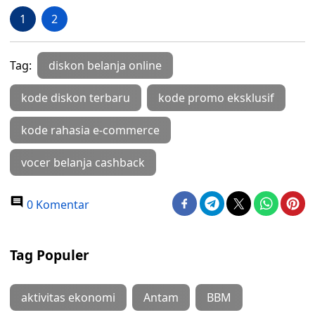
1
2
Tag:
diskon belanja online
kode diskon terbaru
kode promo eksklusif
kode rahasia e-commerce
vocer belanja cashback
0 Komentar
Tag Populer
aktivitas ekonomi
Antam
BBM