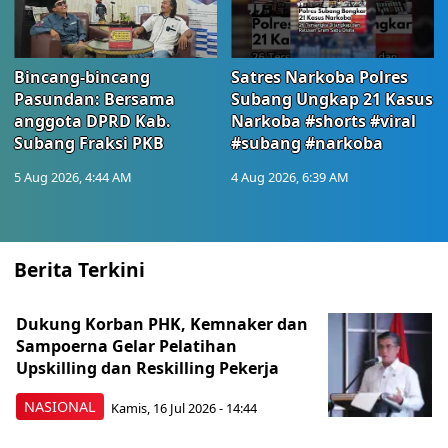
Bincang-bincang
Satres Narkoba Polres
Pasundan: Bersama
Subang Ungkap 21 Kasus
anggota DPRD Kab.
Narkoba #shorts #viral
Subang Fraksi PKB
#subang #narkoba
5 Aug 2026, 4:44 AM
4 Aug 2026, 6:39 AM
Berita Terkini
Dukung Korban PHK, Kemnaker dan
Sampoerna Gelar Pelatihan
Upskilling dan Reskilling Pekerja
NASIONAL
Kamis, 16 Jul 2026 - 14:44