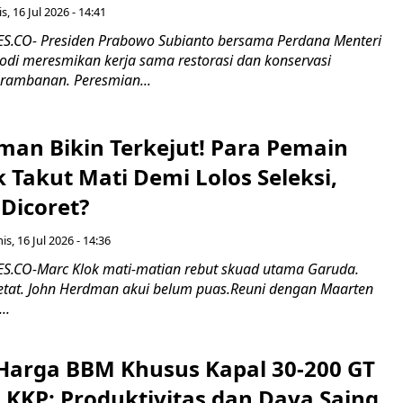
s, 16 Jul 2026 - 14:41
.CO- Presiden Prabowo Subianto bersama Perdana Menteri
odi meresmikan kerja sama restorasi dan konservasi
rambanan. Peresmian...
man Bikin Terkejut! Para Pemain
k Takut Mati Demi Lolos Seleksi,
Dicoret?
s, 16 Jul 2026 - 14:36
.CO-Marc Klok mati-matian rebut skuad utama Garuda.
 ketat. John Herdman akui belum puas.Reuni dengan Maarten
..
Harga BBM Khusus Kapal 30-200 GT
 KKP: Produktivitas dan Daya Saing