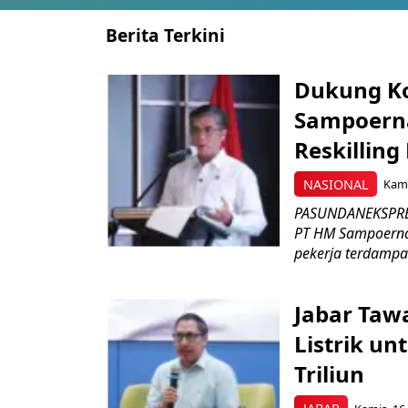
Berita Terkini
Dukung K
Sampoerna
Reskilling
NASIONAL
Kami
PASUNDANEKSPRES
PT HM Sampoerna
pekerja terdampa
Jabar Tawa
Listrik un
Triliun