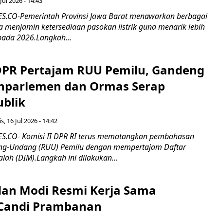
Jul 2026 - 14:43
.CO-Pemerintah Provinsi Jawa Barat menawarkan berbagai
erta menjamin ketersediaan pasokan listrik guna menarik lebih
pada 2026.Langkah...
 DPR Pertajam RUU Pemilu, Gandeng
nparlemen dan Ormas Serap
ublik
s, 16 Jul 2026 - 14:42
.CO- Komisi II DPR RI terus mematangkan pembahasan
g-Undang (RUU) Pemilu dengan mempertajam Daftar
alah (DIM).Langkah ini dilakukan...
an Modi Resmi Kerja Sama
 Candi Prambanan