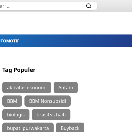
OTOMOTIF
Tag Populer
aktivitas ekonomi
Antam
BBM
BBM Nonsubsidi
biologis
brasil vs haiti
bupati purwakarta
Buyback