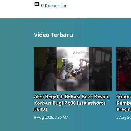
0 Komentar
Video Terbaru
Aksi Begal di Bekasi Buat Resah,
Suport
Korban Rugi Rp30 Juta #shorts
Kemba
#viral
Presid
6 Aug 2026, 7:30 AM
5 Aug 20