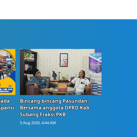
bada
Bincang-bincang Pasundan:
spansi
Bersama anggota DPRD Kab.
Subang Fraksi PKB
5 Aug 2026, 4:44 AM