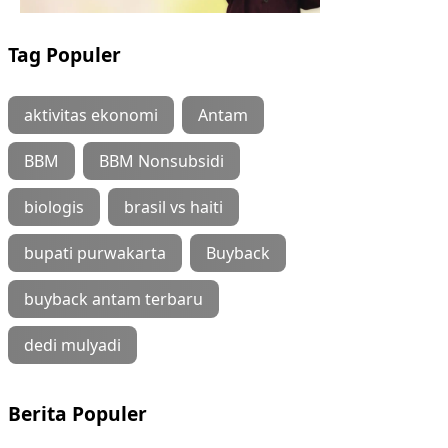
Tag Populer
aktivitas ekonomi
Antam
BBM
BBM Nonsubsidi
biologis
brasil vs haiti
bupati purwakarta
Buyback
buyback antam terbaru
dedi mulyadi
Berita Populer