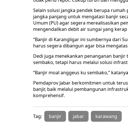
tidak perlu repot. Cukup turun dan menggu
Selain solusi jangka pendek berupa rumah
jangka panjang untuk mengatasi banjir se
Umum (PU) agar segera merealisasikan pe
mengendalikan debit air sungai yang kerap
“Banjir di Karangligar ini sumbernya dari S
harus segera dibangun agar bisa mengatasi
Dedi juga menekankan penanganan banjir ti
sembako, tetapi harus melalui solusi infras
“Banjir moal anggeus ku sembako,” katany
Pemdaprov Jabar berkomitmen untuk terus 
banjir, baik melalui pembangunan infrast
komprehensif.
Tag:
banjir
jabar
karawang