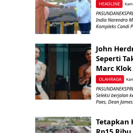
HEADLINE
Kami
PASUNDANEKSPRES
India Narendra M
Kompleks Candi P
John Herd
Seperti Ta
Marc Klok 
OLAHRAGA
Kami
PASUNDANEKSPRES
Seleksi berjalan
Paes, Dean James.
Tetapkan 
Rp15 Ribu,