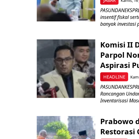
JABAR
Kamis, 16 
PASUNDANEKSPRES
insentif fiskal s
banyak investasi 
Komisi II
Parpol No
Aspirasi P
HEADLINE
Kami
PASUNDANKESPRES
Rancangan Undan
Inventarisasi Mas
Prabowo d
Restorasi