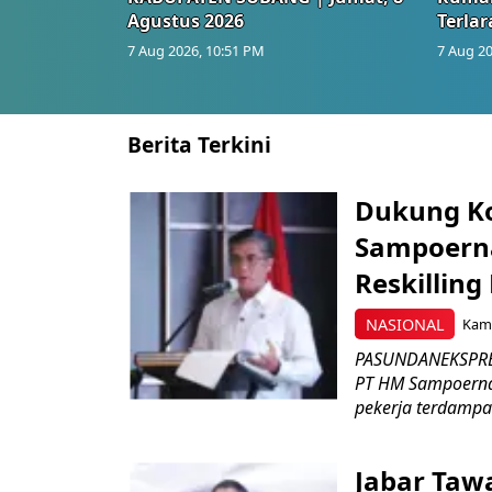
Agustus 2026
Terlar
7 Aug 2026, 10:51 PM
7 Aug 20
Berita Terkini
Dukung K
Sampoerna
Reskilling
NASIONAL
Kami
PASUNDANEKSPRES
PT HM Sampoerna
pekerja terdampa
Jabar Tawa