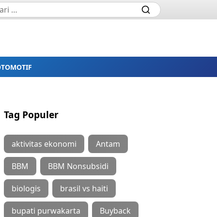
OTOMOTIF
Tag Populer
aktivitas ekonomi
Antam
BBM
BBM Nonsubsidi
biologis
brasil vs haiti
bupati purwakarta
Buyback