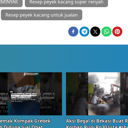
ERMINYAK
Resep peyek kacang super renyah
Resep peyek kacang untuk jualan
emak Kompak Grebek
Aksi Begal di Bekasi Buat 
 Diduga Jual Obat
Korban Rugi Rp30 Juta #sh