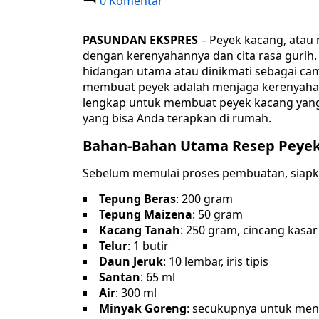
0 Komentar
PASUNDAN EKSPRES
– Peyek kacang, atau 
dengan kerenyahannya dan cita rasa gurih.
hidangan utama atau dinikmati sebagai ca
membuat peyek adalah menjaga kerenyahann
lengkap untuk membuat peyek kacang yang 
yang bisa Anda terapkan di rumah.
Bahan-Bahan Utama Resep Peyek
Sebelum memulai proses pembuatan, siapka
Tepung Beras
: 200 gram
Tepung Maizena
: 50 gram
Kacang Tanah
: 250 gram, cincang kasar
Telur
: 1 butir
Daun Jeruk
: 10 lembar, iris tipis
Santan
: 65 ml
Air
: 300 ml
Minyak Goreng
: secukupnya untuk me