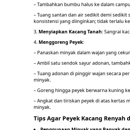
– Tambahkan bumbu halus ke dalam campu
– Tuang santan dan air sedikit demi sediki
konsistensi yang diinginkan; tidak terlalu ken
3.
Menyiapkan Kacang Tanah
: Sangrai kac
4.
Menggoreng Peyek
:
– Panaskan minyak dalam wajan yang cekun
– Ambil satu sendok sayur adonan, tambahk
– Tuang adonan di pinggir wajan secara per
minyak.
– Goreng hingga peyek berwarna kuning k
– Angkat dan tiriskan peyek di atas kertas
minyak.
Tips Agar Peyek Kacang Renyah 
Penggunaan Minyak yang Banyak dan