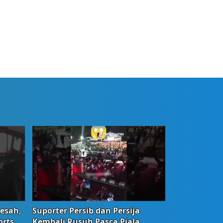
Resah,
Suporter Persib dan Persija
orts
Kembali Rusuh Pasca Piala