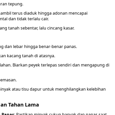
ran tepung.
t sambil terus diaduk hingga adonan mencapai
tal dan tidak terlalu cair.
ang tanah sebentar, lalu cincang kasar.
g dan lebar hingga benar-benar panas.
an kacang tanah di atasnya.
lahan. Biarkan peyek terlepas sendiri dan mengapung di
eemasan.
 minyak atau tisu dapur untuk menghilangkan kelebihan
dan Tahan Lama
 Panas
: Pastikan minyak cukup banyak dan panas saat