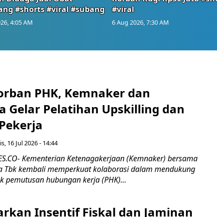
ang #shorts #viral #subang
#viral
26, 4:05 AM
6 Aug 2026, 7:30 AM
orban PHK, Kemnaker dan
 Gelar Pelatihan Upskilling dan
 Pekerja
s, 16 Jul 2026 - 14:44
.CO- Kementerian Ketenagakerjaan (Kemnaker) bersama
 Tbk kembali memperkuat kolaborasi dalam mendukung
k pemutusan hubungan kerja (PHK)...
rkan Insentif Fiskal dan Jaminan