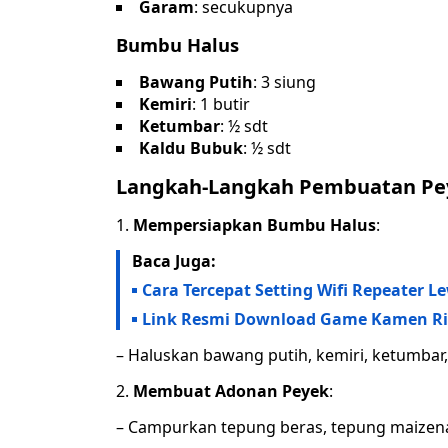
Garam
: secukupnya
Bumbu Halus
Bawang Putih
: 3 siung
Kemiri
: 1 butir
Ketumbar
: ½ sdt
Kaldu Bubuk
: ½ sdt
Langkah-Langkah Pembuatan Pe
1.
Mempersiapkan Bumbu Halus
:
Baca Juga:
Cara Tercepat Setting Wifi Repeater L
Link Resmi Download Game Kamen Rid
– Haluskan bawang putih, kemiri, ketumbar
2.
Membuat Adonan Peyek
:
– Campurkan tepung beras, tepung maizena, 