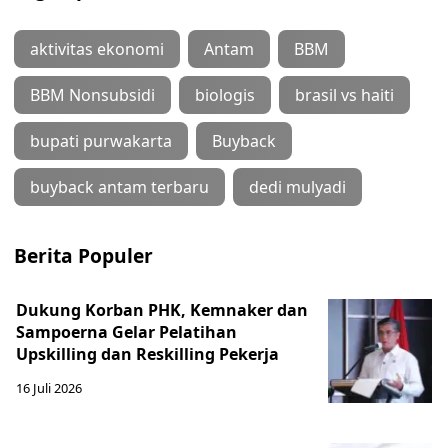
aktivitas ekonomi
Antam
BBM
BBM Nonsubsidi
biologis
brasil vs haiti
bupati purwakarta
Buyback
buyback antam terbaru
dedi mulyadi
Berita Populer
Dukung Korban PHK, Kemnaker dan
Sampoerna Gelar Pelatihan
Upskilling dan Reskilling Pekerja
16 Juli 2026