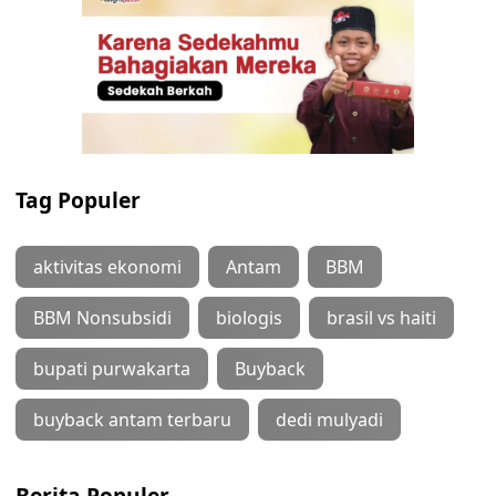
Tag Populer
aktivitas ekonomi
Antam
BBM
BBM Nonsubsidi
biologis
brasil vs haiti
bupati purwakarta
Buyback
buyback antam terbaru
dedi mulyadi
Berita Populer