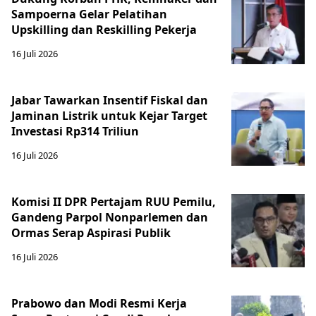
Sampoerna Gelar Pelatihan
Upskilling dan Reskilling Pekerja
16 Juli 2026
Jabar Tawarkan Insentif Fiskal dan
Jaminan Listrik untuk Kejar Target
Investasi Rp314 Triliun
16 Juli 2026
Komisi II DPR Pertajam RUU Pemilu,
Gandeng Parpol Nonparlemen dan
Ormas Serap Aspirasi Publik
16 Juli 2026
Prabowo dan Modi Resmi Kerja