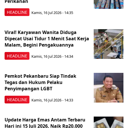
Perikanan
HEADLINE
Kamis, 16 Jul 2026 - 14:35
Viral! Karyawan Wanita Diduga
Dipecat Usai Tidur 1 Menit Saat Kerja
Malam, Begini Pengakuannya
HEADLINE
Kamis, 16 Jul 2026 - 14:34
Pemkot Pekanbaru Siap Tindak
Tegas dan Hukum Pelaku
Penyimpangan LGBT
HEADLINE
Kamis, 16 Jul 2026 - 14:33
Update Harga Emas Antam Terbaru
Hari ini 15 Juli 2026, Naik Rp20.000