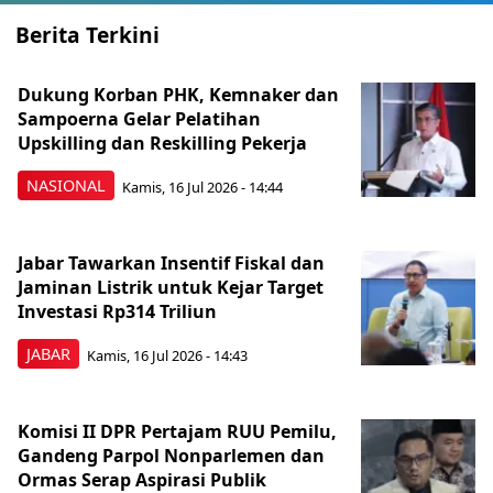
Berita Terkini
Dukung Korban PHK, Kemnaker dan
Sampoerna Gelar Pelatihan
Upskilling dan Reskilling Pekerja
NASIONAL
Kamis, 16 Jul 2026 - 14:44
Jabar Tawarkan Insentif Fiskal dan
Jaminan Listrik untuk Kejar Target
Investasi Rp314 Triliun
JABAR
Kamis, 16 Jul 2026 - 14:43
Komisi II DPR Pertajam RUU Pemilu,
Gandeng Parpol Nonparlemen dan
Ormas Serap Aspirasi Publik