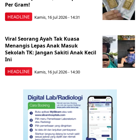
Per Gram!
HEADLINE
Kamis, 16 Jul 2026 - 14:31
Viral Seorang Ayah Tak Kuasa
Menangis Lepas Anak Masuk
Sekolah TK: Jangan Sakiti Anak Kecil
Ini
HEADLINE
Kamis, 16 Jul 2026 - 14:30