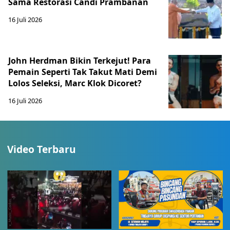
Sama Restorasi Candi Prambanan
16 Juli 2026
John Herdman Bikin Terkejut! Para
Pemain Seperti Tak Takut Mati Demi
Lolos Seleksi, Marc Klok Dicoret?
16 Juli 2026
Video Terbaru