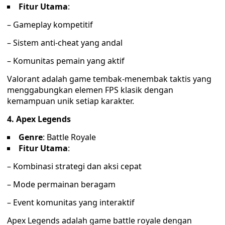
Fitur Utama
:
– Gameplay kompetitif
– Sistem anti-cheat yang andal
– Komunitas pemain yang aktif
Valorant adalah game tembak-menembak taktis yang
menggabungkan elemen FPS klasik dengan
kemampuan unik setiap karakter.
4. Apex Legends
Genre
: Battle Royale
Fitur Utama
:
– Kombinasi strategi dan aksi cepat
– Mode permainan beragam
– Event komunitas yang interaktif
Apex Legends adalah game battle royale dengan