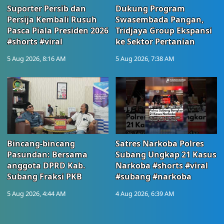
Suporter Persib dan
Dukung Program
Persija Kembali Rusuh
Swasembada Pangan,
Pasca Piala Presiden 2026
Tridjaya Group Ekspansi
#shorts #viral
ke Sektor Pertanian
5 Aug 2026, 8:16 AM
5 Aug 2026, 7:38 AM
Bincang-bincang
Satres Narkoba Polres
Pasundan: Bersama
Subang Ungkap 21 Kasus
anggota DPRD Kab.
Narkoba #shorts #viral
Subang Fraksi PKB
#subang #narkoba
5 Aug 2026, 4:44 AM
4 Aug 2026, 6:39 AM