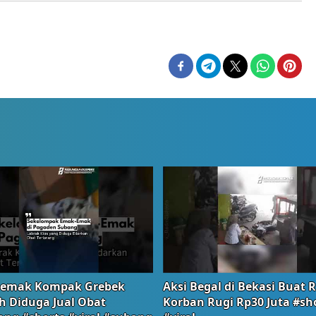
emak Kompak Grebek
Aksi Begal di Bekasi Buat 
 Diduga Jual Obat
Korban Rugi Rp30 Juta #sh