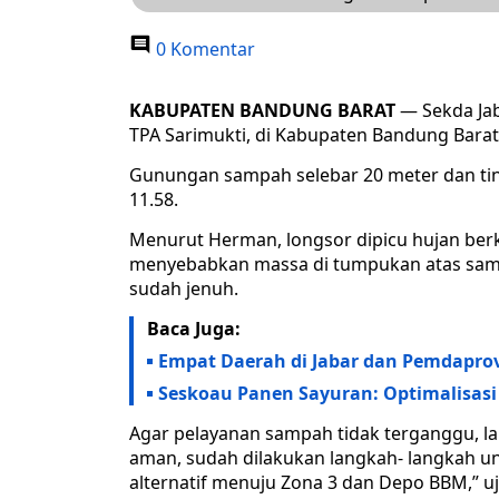
0 Komentar
KABUPATEN BANDUNG BARAT
— Sekda Ja
TPA Sarimukti, di Kabupaten Bandung Barat,
Gunungan sampah selebar 20 meter dan tingg
11.58.
Menurut Herman, longsor dipicu hujan berk
menyebabkan massa di tumpukan atas samp
sudah jenuh.
Baca Juga:
Empat Daerah di Jabar dan Pemdaprov 
Seskoau Panen Sayuran: Optimalisas
Agar pelayanan sampah tidak terganggu, lan
aman, sudah dilakukan langkah- langkah unt
alternatif menuju Zona 3 dan Depo BBM,” 