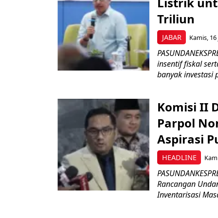
Listrik un
Triliun
JABAR
Kamis, 16 
PASUNDANEKSPRES
insentif fiskal s
banyak investasi 
Komisi II
Parpol No
Aspirasi P
HEADLINE
Kami
PASUNDANKESPRES
Rancangan Undan
Inventarisasi Mas