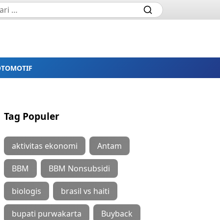
OTOMOTIF
Tag Populer
aktivitas ekonomi
Antam
BBM
BBM Nonsubsidi
biologis
brasil vs haiti
bupati purwakarta
Buyback