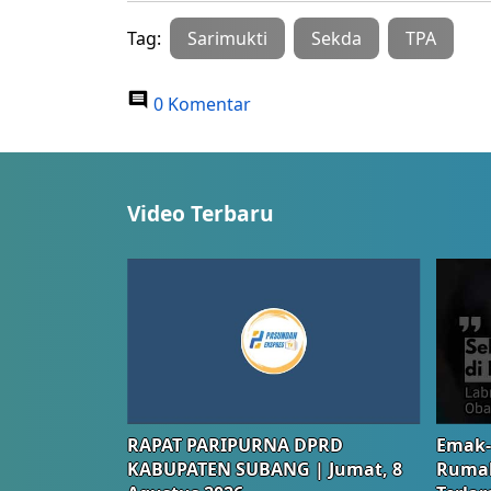
Tag:
Sarimukti
Sekda
TPA
0 Komentar
Video Terbaru
RAPAT PARIPURNA DPRD
Emak-
KABUPATEN SUBANG | Jumat, 8
Rumah