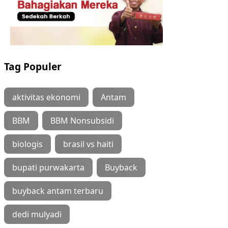
Tag Populer
aktivitas ekonomi
Antam
BBM
BBM Nonsubsidi
biologis
brasil vs haiti
bupati purwakarta
Buyback
buyback antam terbaru
dedi mulyadi