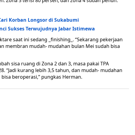
n. Zona 3 terisi 80 persen, dan zona 4 sudah penuh.
ari Korban Longsor di Sukabumi
i Sukses Terwujudnya Jabar Istimewa
ktare saat ini sedang _finishing_. “Sekarang pekerjaan
gan membran mudah- mudahan bulan Mei sudah bisa
mbah sisa ruang di Zona 2 dan 3, masa pakai TPA
28. “Jadi kurang lebih 3,5 tahun, dan mudah- mudahan
bisa beroperasi,” pungkas Herman.