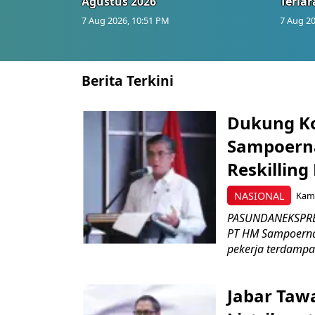
Agustus 2026
Terlar
7 Aug 2026, 10:51 PM
7 Aug 20
Berita Terkini
Dukung K
Sampoerna
Reskilling
NASIONAL
Kami
PASUNDANEKSPRES
PT HM Sampoerna
pekerja terdampa
Jabar Tawa