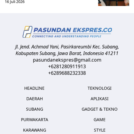
16 Juli 2026
Jl. Jend. Achmad Yani, Pasirkareumbi
Kec. Subang,
Kabupaten Subang, Jawa Barat
,
Indonesia
41211
pasundanekspres@gmail.com
+6281280911913
+6289688232338
HEADLINE
TEKNOLOGI
DAERAH
APLIKASI
SUBANG
GADGET & TEKNO
PURWAKARTA
GAME
KARAWANG
STYLE