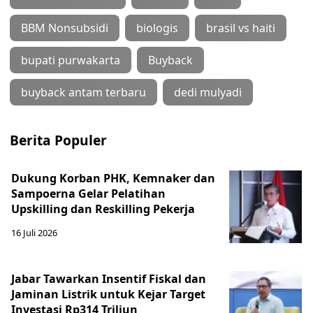
BBM Nonsubsidi
biologis
brasil vs haiti
bupati purwakarta
Buyback
buyback antam terbaru
dedi mulyadi
Berita Populer
Dukung Korban PHK, Kemnaker dan
Sampoerna Gelar Pelatihan
Upskilling dan Reskilling Pekerja
16 Juli 2026
Jabar Tawarkan Insentif Fiskal dan
Jaminan Listrik untuk Kejar Target
Investasi Rp314 Triliun