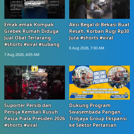
Emak-emak Kompak
Aksi Begal di Bekasi Buat
Grebek Rumah Diduga
Resah, Korban Rugi Rp30
Jual Obat Terlarang
Juta #shorts #viral
#shorts #viral #subang
6 Aug 2026, 7:30 AM
7 Aug 2026, 4:05 AM
Suporter Persib dan
Dukung Program
Persija Kembali Rusuh
Swasembada Pangan,
Pasca Piala Presiden 2026
Tridjaya Group Ekspansi
#shorts #viral
ke Sektor Pertanian