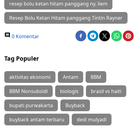
resep bolu ketan hitam panggang ny. liem
Resep Bolu Ketan Hitam panggang Tintin Rayner
0 Komentar
Tag Populer
aktivitas ekonomi
Antam
BBM
BBM Nonsubsidi
biologis
brasil vs haiti
bupati purwakarta
Buyback
buyback antam terbaru
dedi mulyadi