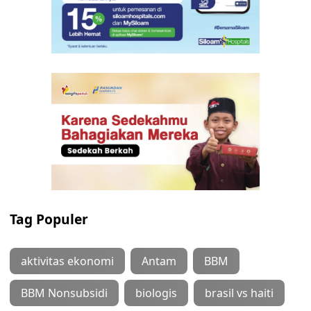
Tag Populer
aktivitas ekonomi
Antam
BBM
BBM Nonsubsidi
biologis
brasil vs haiti