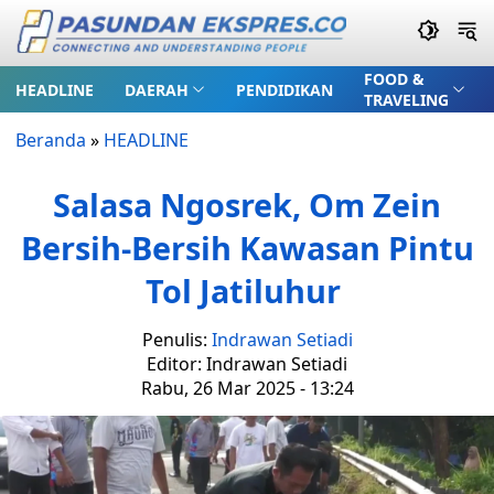
FOOD &
HEADLINE
DAERAH
PENDIDIKAN
TRAVELING
Beranda
»
HEADLINE
Salasa Ngosrek, Om Zein
Bersih-Bersih Kawasan Pintu
Tol Jatiluhur
Penulis:
Indrawan Setiadi
Editor: Indrawan Setiadi
Rabu, 26 Mar 2025 - 13:24