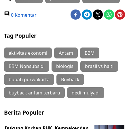
0 Komentar
Tag Populer
aktivitas ekonomi
Antam
BBM
BBM Nonsubsidi
biologis
brasil vs haiti
bupati purwakarta
Buyback
buyback antam terbaru
dedi mulyadi
Berita Populer
Dukung Korban PHK, Kemnaker dan