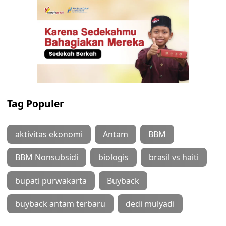
Tag Populer
aktivitas ekonomi
Antam
BBM
BBM Nonsubsidi
biologis
brasil vs haiti
bupati purwakarta
Buyback
buyback antam terbaru
dedi mulyadi