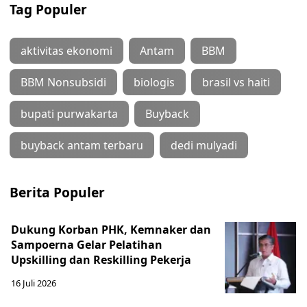
Tag Populer
aktivitas ekonomi
Antam
BBM
BBM Nonsubsidi
biologis
brasil vs haiti
bupati purwakarta
Buyback
buyback antam terbaru
dedi mulyadi
Berita Populer
Dukung Korban PHK, Kemnaker dan
Sampoerna Gelar Pelatihan
Upskilling dan Reskilling Pekerja
16 Juli 2026