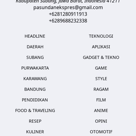
Kabupaten Subang, Jawa Barat
,
Indonesia
41211
pasundanekspres@gmail.com
+6281280911913
+6289688232338
HEADLINE
TEKNOLOGI
DAERAH
APLIKASI
SUBANG
GADGET & TEKNO
PURWAKARTA
GAME
KARAWANG
STYLE
BANDUNG
RAGAM
PENDIDIKAN
FILM
FOOD & TRAVELING
ANIME
RESEP
OPINI
KULINER
OTOMOTIF