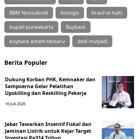
BBM Nonsubsidi
biologis
brasil vs haiti
bupati purwakarta
Buyback
buyback antam terbaru
dedi mulyadi
Berita Populer
Dukung Korban PHK, Kemnaker dan
Sampoerna Gelar Pelatihan
Upskilling dan Reskilling Pekerja
16 Juli 2026
Jabar Tawarkan Insentif Fiskal dan
Jaminan Listrik untuk Kejar Target
Investasi Rp314 Triliun