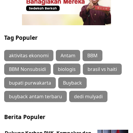
Tag Populer
aktivitas ekonomi
Antam
BBM
BBM Nonsubsidi
biologis
brasil vs haiti
bupati purwakarta
Buyback
buyback antam terbaru
dedi mulyadi
Berita Populer
Dukung Korban PHK, Kemnaker dan