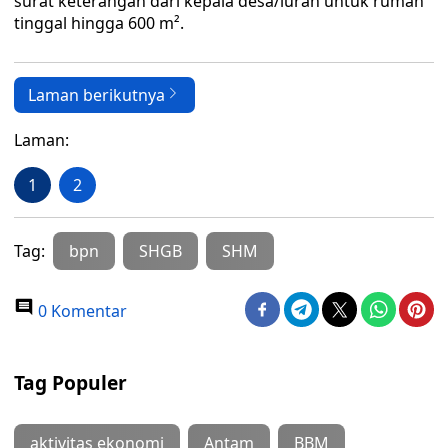
surat keterangan dari kepala desa/lurah untuk rumah
tinggal hingga 600 m².
Laman berikutnya
Laman:
1
2
Tag:
bpn
SHGB
SHM
0 Komentar
Tag Populer
aktivitas ekonomi
Antam
BBM