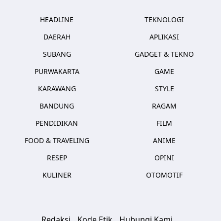
HEADLINE
TEKNOLOGI
DAERAH
APLIKASI
SUBANG
GADGET & TEKNO
PURWAKARTA
GAME
KARAWANG
STYLE
BANDUNG
RAGAM
PENDIDIKAN
FILM
FOOD & TRAVELING
ANIME
RESEP
OPINI
KULINER
OTOMOTIF
Redaksi
Kode Etik
Hubungi Kami