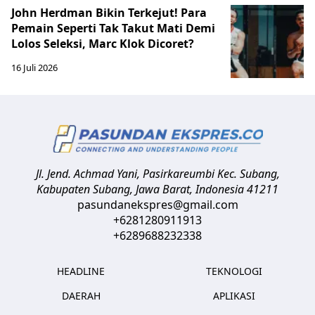
John Herdman Bikin Terkejut! Para
Pemain Seperti Tak Takut Mati Demi
Lolos Seleksi, Marc Klok Dicoret?
16 Juli 2026
Jl. Jend. Achmad Yani, Pasirkareumbi
Kec. Subang,
Kabupaten Subang, Jawa Barat
,
Indonesia
41211
pasundanekspres@gmail.com
+6281280911913
+6289688232338
HEADLINE
TEKNOLOGI
DAERAH
APLIKASI