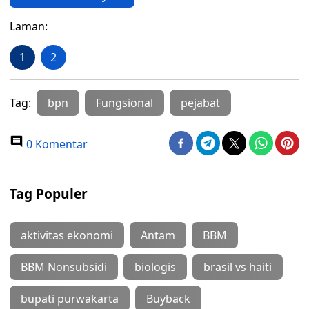
Laman:
1
2
Tag:
bpn
Fungsional
pejabat
0 Komentar
Tag Populer
aktivitas ekonomi
Antam
BBM
BBM Nonsubsidi
biologis
brasil vs haiti
bupati purwakarta
Buyback