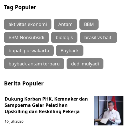
Tag Populer
aktivitas ekonomi
Antam
BBM
BBM Nonsubsidi
biologis
brasil vs haiti
bupati purwakarta
Buyback
buyback antam terbaru
dedi mulyadi
Berita Populer
Dukung Korban PHK, Kemnaker dan
Sampoerna Gelar Pelatihan
Upskilling dan Reskilling Pekerja
16 Juli 2026