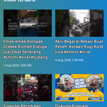
Emak-emak Kompak
Aksi Begal di Bekasi Buat
Grebek Rumah Diduga
Resah, Korban Rugi Rp30
Jual Obat Terlarang
Juta #shorts #viral
#shorts #viral #subang
6 Aug 2026, 7:30 AM
7 Aug 2026, 4:05 AM
Suporter Persib dan
Dukung Program