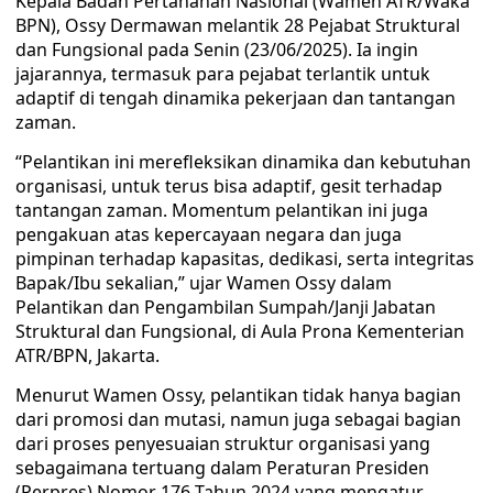
Kepala Badan Pertanahan Nasional (Wamen ATR/Waka
BPN), Ossy Dermawan melantik 28 Pejabat Struktural
dan Fungsional pada Senin (23/06/2025). Ia ingin
jajarannya, termasuk para pejabat terlantik untuk
adaptif di tengah dinamika pekerjaan dan tantangan
zaman.
“Pelantikan ini merefleksikan dinamika dan kebutuhan
organisasi, untuk terus bisa adaptif, gesit terhadap
tantangan zaman. Momentum pelantikan ini juga
pengakuan atas kepercayaan negara dan juga
pimpinan terhadap kapasitas, dedikasi, serta integritas
Bapak/Ibu sekalian,” ujar Wamen Ossy dalam
Pelantikan dan Pengambilan Sumpah/Janji Jabatan
Struktural dan Fungsional, di Aula Prona Kementerian
ATR/BPN, Jakarta.
Menurut Wamen Ossy, pelantikan tidak hanya bagian
dari promosi dan mutasi, namun juga sebagai bagian
dari proses penyesuaian struktur organisasi yang
sebagaimana tertuang dalam Peraturan Presiden
(Perpres) Nomor 176 Tahun 2024 yang mengatur