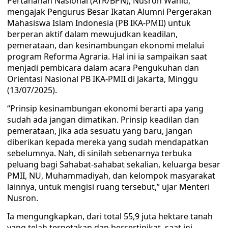
Pertanahan Nasional (ATR/BPN), Nusron Wahid,
mengajak Pengurus Besar Ikatan Alumni Pergerakan
Mahasiswa Islam Indonesia (PB IKA-PMII) untuk
berperan aktif dalam mewujudkan keadilan,
pemerataan, dan kesinambungan ekonomi melalui
program Reforma Agraria. Hal ini ia sampaikan saat
menjadi pembicara dalam acara Pengukuhan dan
Orientasi Nasional PB IKA-PMII di Jakarta, Minggu
(13/07/2025).
“Prinsip kesinambungan ekonomi berarti apa yang
sudah ada jangan dimatikan. Prinsip keadilan dan
pemerataan, jika ada sesuatu yang baru, jangan
diberikan kepada mereka yang sudah mendapatkan
sebelumnya. Nah, di sinilah sebenarnya terbuka
peluang bagi Sahabat-sahabat sekalian, keluarga besar
PMII, NU, Muhammadiyah, dan kelompok masyarakat
lainnya, untuk mengisi ruang tersebut,” ujar Menteri
Nusron.
Ia mengungkapkan, dari total 55,9 juta hektare tanah
yang telah terpetakan dan bersertipikat, saat ini