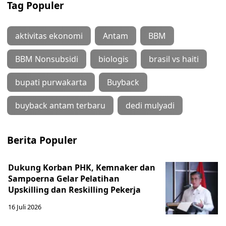
Tag Populer
aktivitas ekonomi
Antam
BBM
BBM Nonsubsidi
biologis
brasil vs haiti
bupati purwakarta
Buyback
buyback antam terbaru
dedi mulyadi
Berita Populer
Dukung Korban PHK, Kemnaker dan
Sampoerna Gelar Pelatihan
Upskilling dan Reskilling Pekerja
16 Juli 2026