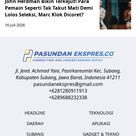
John Herdman Bikin Terkejut! Para
Pemain Seperti Tak Takut Mati Demi
Lolos Seleksi, Marc Klok Dicoret?
16 Juli 2026
Jl. Jend. Achmad Yani, Pasirkareumbi
Kec. Subang,
Kabupaten Subang, Jawa Barat
,
Indonesia
41211
pasundanekspres@gmail.com
+6281280911913
+6289688232338
HEADLINE
TEKNOLOGI
DAERAH
APLIKASI
SUBANG
GADGET & TEKNO