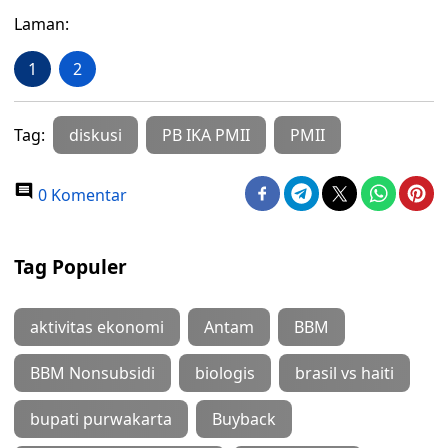
Laman:
1
2
Tag:
diskusi
PB IKA PMII
PMII
0 Komentar
Tag Populer
aktivitas ekonomi
Antam
BBM
BBM Nonsubsidi
biologis
brasil vs haiti
bupati purwakarta
Buyback