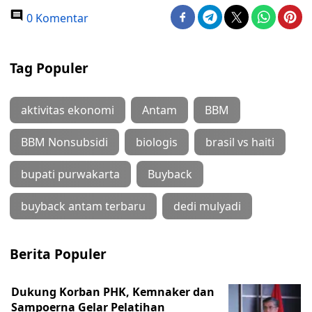
0 Komentar
Tag Populer
aktivitas ekonomi
Antam
BBM
BBM Nonsubsidi
biologis
brasil vs haiti
bupati purwakarta
Buyback
buyback antam terbaru
dedi mulyadi
Berita Populer
Dukung Korban PHK, Kemnaker dan
Sampoerna Gelar Pelatihan