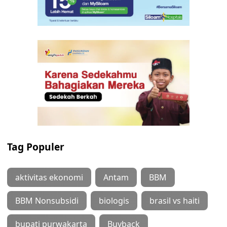
Tag Populer
aktivitas ekonomi
Antam
BBM
BBM Nonsubsidi
biologis
brasil vs haiti
bupati purwakarta
Buyback