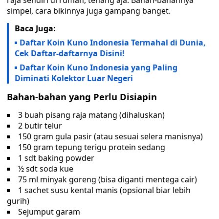
raja sendiri di rumah, tenang aja. Bahan-bahannya
simpel, cara bikinnya juga gampang banget.
Baca Juga:
Daftar Koin Kuno Indonesia Termahal di Dunia,
Cek Daftar-daftarnya Disini!
Daftar Koin Kuno Indonesia yang Paling
Diminati Kolektor Luar Negeri
Bahan-bahan yang Perlu Disiapin
3 buah pisang raja matang (dihaluskan)
2 butir telur
150 gram gula pasir (atau sesuai selera manisnya)
150 gram tepung terigu protein sedang
1 sdt baking powder
½ sdt soda kue
75 ml minyak goreng (bisa diganti mentega cair)
1 sachet susu kental manis (opsional biar lebih
gurih)
Sejumput garam