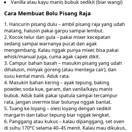
Vanilla atau kayu manis bubuk sedikit (biar wangi)
Cara Membuat Bolu Pisang Raja
Hancurin pisang dulu – ambil pisang raja yang udah
matang, halusin pakai garpu sampai lembut.
Kocok telur dan gula – pakai mixer kecepatan
sedang sampai warnanya pucat dan agak
mengembang. Kalau nggak punya mixer, bisa pakai
whisk/manual juga, cuma agak capek dikit.
Campur bahan basah – masukin pisang yang udah
dihalusin, minyak goreng (atau mentega cair), dan
susu kental manis. Aduk rata.
Masukin bahan kering – ayak tepung, baking
powder, soda kue, garam, dan vanila/kayu manis
bubuk. Aduk balik pakai spatula sampai tercampur
rata, jangan overmix biar bolunya nggak bantat.
Tuang ke loyang – olesi loyang dengan sedikit
margarin dan tabur tepung biar nggak lengket.
Panggang atau kukus – kalau dipanggang, set oven
di suhu 170°C selama 40–45 menit. Kalau mau dikukus,