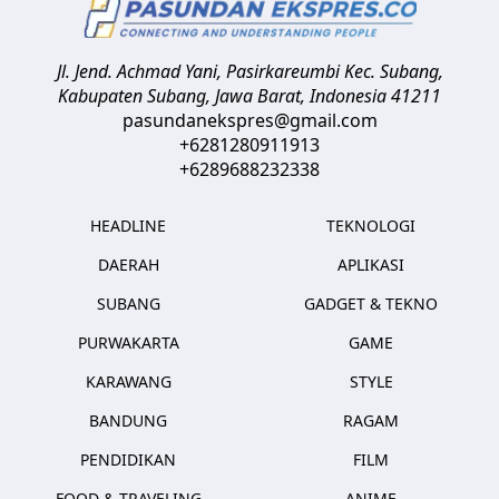
Jl. Jend. Achmad Yani, Pasirkareumbi
Kec. Subang,
Kabupaten Subang, Jawa Barat
,
Indonesia
41211
pasundanekspres@gmail.com
+6281280911913
+6289688232338
HEADLINE
TEKNOLOGI
DAERAH
APLIKASI
SUBANG
GADGET & TEKNO
PURWAKARTA
GAME
KARAWANG
STYLE
BANDUNG
RAGAM
PENDIDIKAN
FILM
FOOD & TRAVELING
ANIME