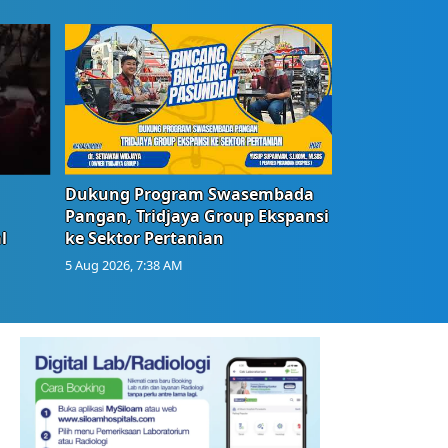
Dukung Program Swasembada
Pangan, Tridjaya Group Ekspansi
l
ke Sektor Pertanian
5 Aug 2026, 7:38 AM