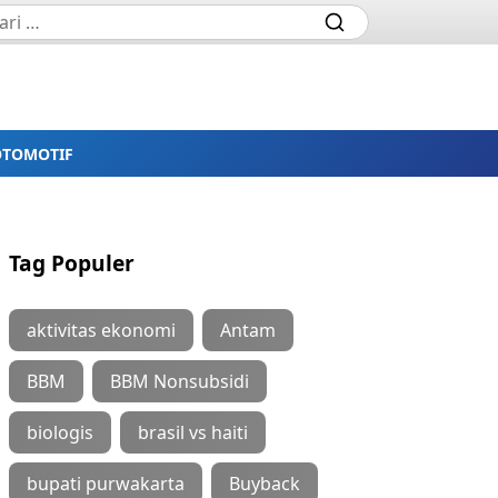
OTOMOTIF
Tag Populer
aktivitas ekonomi
Antam
BBM
BBM Nonsubsidi
biologis
brasil vs haiti
bupati purwakarta
Buyback