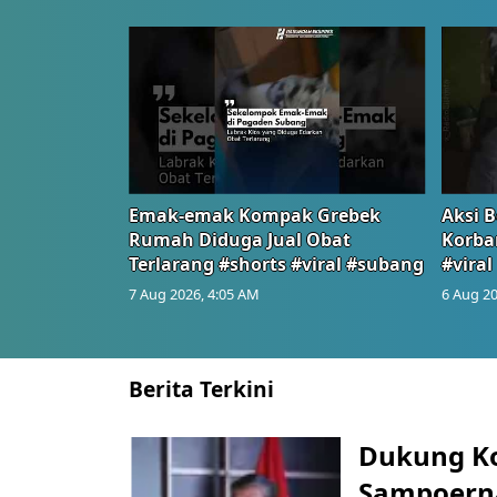
Emak-emak Kompak Grebek
Aksi B
Rumah Diduga Jual Obat
Korba
Terlarang #shorts #viral #subang
#viral
7 Aug 2026, 4:05 AM
6 Aug 20
Berita Terkini
Dukung K
Sampoerna