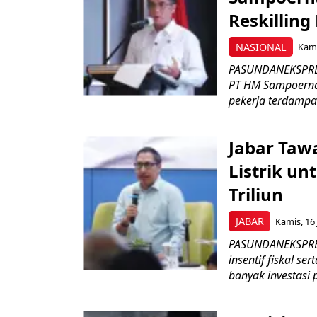
Reskilling
NASIONAL
Kami
PASUNDANEKSPRES
PT HM Sampoerna
pekerja terdampa
Jabar Tawa
Listrik un
Triliun
JABAR
Kamis, 16 
PASUNDANEKSPRES
insentif fiskal s
banyak investasi 