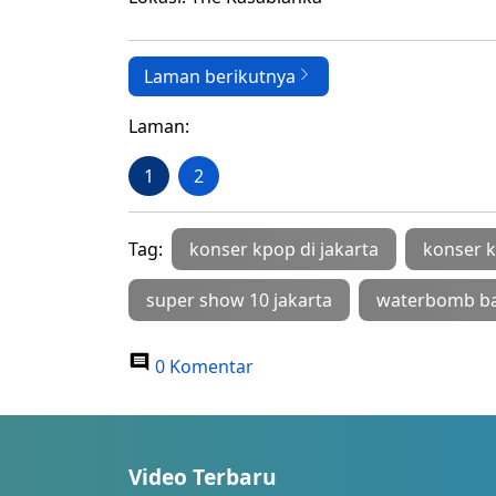
Laman berikutnya
Laman:
1
2
Tag:
konser kpop di jakarta
konser 
super show 10 jakarta
waterbomb ba
0 Komentar
Video Terbaru