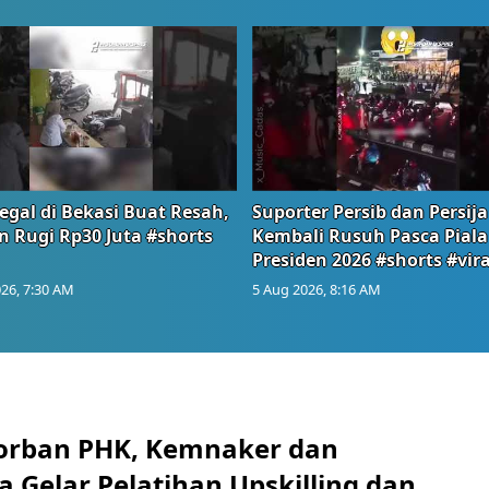
egal di Bekasi Buat Resah,
Suporter Persib dan Persija
n Rugi Rp30 Juta #shorts
Kembali Rusuh Pasca Piala
Presiden 2026 #shorts #vira
26, 7:30 AM
5 Aug 2026, 8:16 AM
orban PHK, Kemnaker dan
 Gelar Pelatihan Upskilling dan