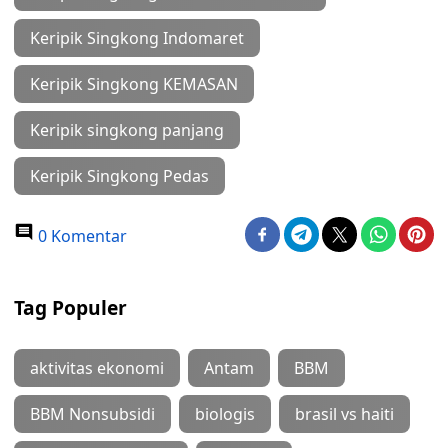
Keripik Singkong Indomaret
Keripik Singkong KEMASAN
Keripik singkong panjang
Keripik Singkong Pedas
0 Komentar
Tag Populer
aktivitas ekonomi
Antam
BBM
BBM Nonsubsidi
biologis
brasil vs haiti