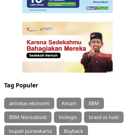
Tag Populer
aktivitas ekonomi
Antam
BBM
BBM Nonsubsidi
biologis
brasil vs haiti
bupati purwakarta
Buyback