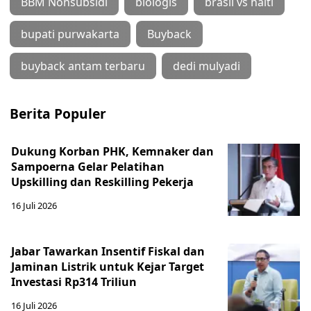
BBM Nonsubsidi
biologis
brasil vs haiti
bupati purwakarta
Buyback
buyback antam terbaru
dedi mulyadi
Berita Populer
Dukung Korban PHK, Kemnaker dan
Sampoerna Gelar Pelatihan
Upskilling dan Reskilling Pekerja
16 Juli 2026
Jabar Tawarkan Insentif Fiskal dan
Jaminan Listrik untuk Kejar Target
Investasi Rp314 Triliun
16 Juli 2026