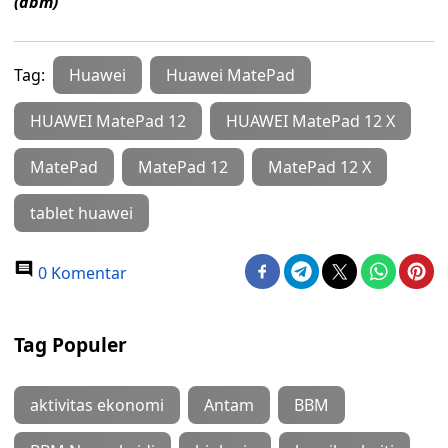
(dbm)
Tag:
Huawei
Huawei MatePad
HUAWEI MatePad 12
HUAWEI MatePad 12 X
MatePad
MatePad 12
MatePad 12 X
tablet huawei
0 Komentar
Tag Populer
aktivitas ekonomi
Antam
BBM