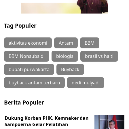
Tag Populer
aktivitas ekonomi
Antam
BBM
BBM Nonsubsidi
biologis
brasil vs haiti
bupati purwakarta
Buyback
buyback antam terbaru
dedi mulyadi
Berita Populer
Dukung Korban PHK, Kemnaker dan
Sampoerna Gelar Pelatihan