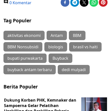
0 Komentar
Tag Populer
aktivitas ekonomi
Antam
BBM
BBM Nonsubsidi
biologis
brasil vs haiti
bupati purwakarta
Buyback
buyback antam terbaru
dedi mulyadi
Berita Populer
Dukung Korban PHK, Kemnaker dan
Sampoerna Gelar Pelatihan