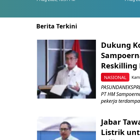
Berita Terkini
Dukung K
Sampoerna
Reskilling
NASIONAL
Kami
PASUNDANEKSPRES
PT HM Sampoerna
pekerja terdampa
Jabar Tawa
Listrik un