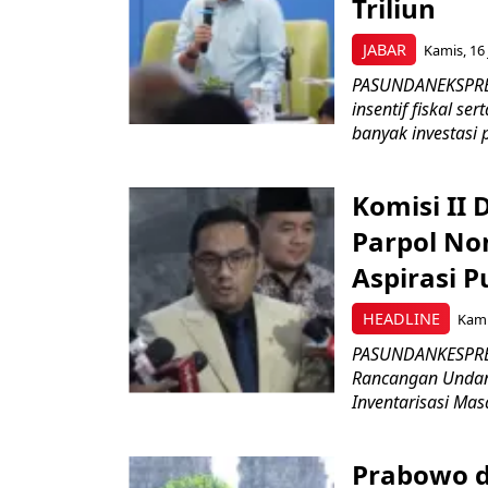
Triliun
JABAR
Kamis, 16 
PASUNDANEKSPRES
insentif fiskal s
banyak investasi 
Komisi II
Parpol No
Aspirasi P
HEADLINE
Kami
PASUNDANKESPRES
Rancangan Undan
Inventarisasi Mas
Prabowo d