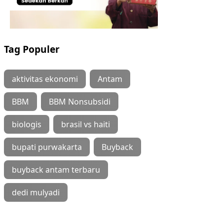
Tag Populer
aktivitas ekonomi
Antam
BBM
BBM Nonsubsidi
biologis
brasil vs haiti
bupati purwakarta
Buyback
buyback antam terbaru
dedi mulyadi