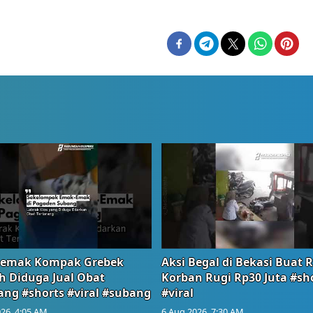
emak Kompak Grebek
Aksi Begal di Bekasi Buat 
 Diduga Jual Obat
Korban Rugi Rp30 Juta #sh
ang #shorts #viral #subang
#viral
26, 4:05 AM
6 Aug 2026, 7:30 AM