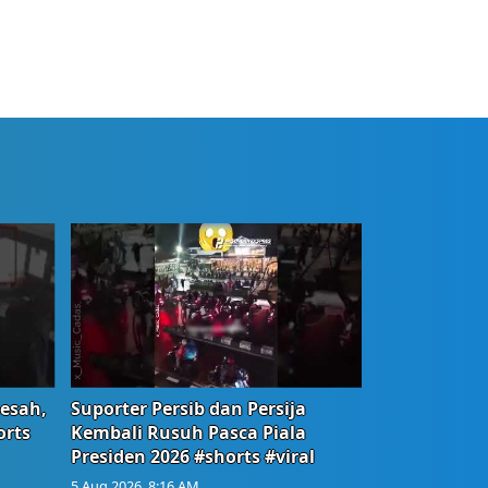
Resah,
Suporter Persib dan Persija
orts
Kembali Rusuh Pasca Piala
Presiden 2026 #shorts #viral
5 Aug 2026, 8:16 AM