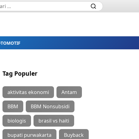
OTOMOTIF
Tag Populer
aktivitas ekonomi
Antam
BBM
BBM Nonsubsidi
biologis
brasil vs haiti
bupati purwakarta
Buyback