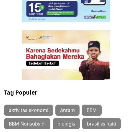
Tag Populer
aktivitas ekonomi
Antam
BBM
BBM Nonsubsidi
biologis
brasil vs haiti