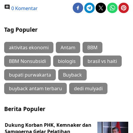
0 Komentar
Tag Populer
aktivitas ekonomi
Antam
BBM
BBM Nonsubsidi
biologis
brasil vs haiti
bupati purwakarta
Buyback
buyback antam terbaru
dedi mulyadi
Berita Populer
Dukung Korban PHK, Kemnaker dan
Sampoerna Gelar Pelatihan