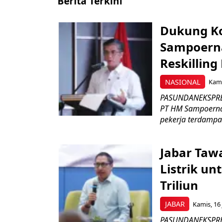
Berita Terkini
Dukung K
Sampoerna
Reskilling
NASIONAL
Kami
PASUNDANEKSPRES
PT HM Sampoerna
pekerja terdampa
Jabar Tawa
Listrik un
Triliun
JABAR
Kamis, 16 
PASUNDANEKSPRES