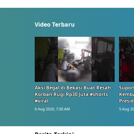
Video Terbaru
Aksi Begal di Bekasi Buat Resah,
Suport
Korban Rugi Rp30 Juta #shorts
Kemba
#viral
Presid
6 Aug 2026, 7:30 AM
5 Aug 20