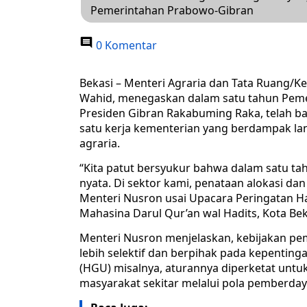
Pemerintahan Prabowo-Gibran
0 Komentar
Bekasi – Menteri Agraria dan Tata Ruang/K
Wahid, menegaskan dalam satu tahun Peme
Presiden Gibran Rakabuming Raka, telah ba
satu kerja kementerian yang berdampak la
agraria.
“Kita patut bersyukur bahwa dalam satu ta
nyata. Di sektor kami, penataan alokasi dan d
Menteri Nusron usai Upacara Peringatan Ha
Mahasina Darul Qur’an wal Hadits, Kota Bek
Menteri Nusron menjelaskan, kebijakan pem
lebih selektif dan berpihak pada kepenti
(HGU) misalnya, aturannya diperketat unt
masyarakat sekitar melalui pola pemberday