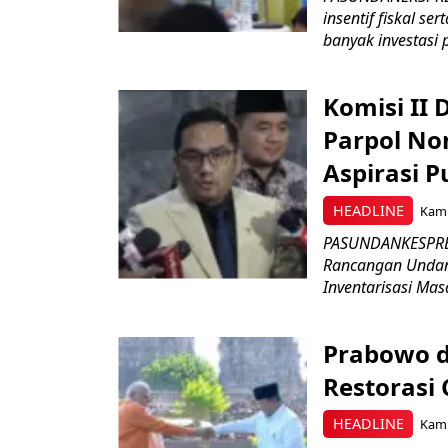
insentif fiskal s
banyak investasi 
Komisi II
Parpol No
Aspirasi P
HEADLINE
Kami
PASUNDANKESPRES
Rancangan Undan
Inventarisasi Mas
Prabowo d
Restorasi
HEADLINE
Kami