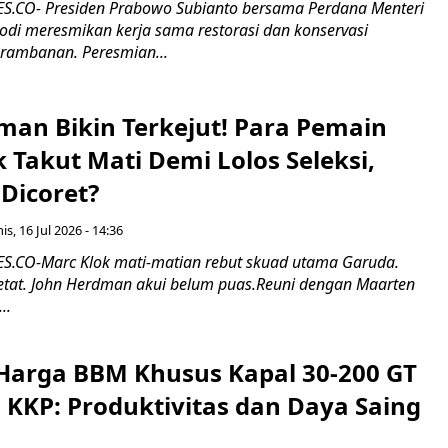
.CO- Presiden Prabowo Subianto bersama Perdana Menteri
odi meresmikan kerja sama restorasi dan konservasi
rambanan. Peresmian...
man Bikin Terkejut! Para Pemain
k Takut Mati Demi Lolos Seleksi,
Dicoret?
s, 16 Jul 2026 - 14:36
.CO-Marc Klok mati-matian rebut skuad utama Garuda.
 ketat. John Herdman akui belum puas.Reuni dengan Maarten
..
Harga BBM Khusus Kapal 30-200 GT
 KKP: Produktivitas dan Daya Saing