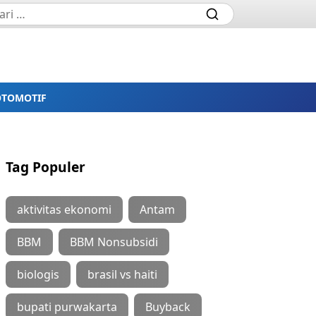
OTOMOTIF
Tag Populer
aktivitas ekonomi
Antam
BBM
BBM Nonsubsidi
biologis
brasil vs haiti
bupati purwakarta
Buyback