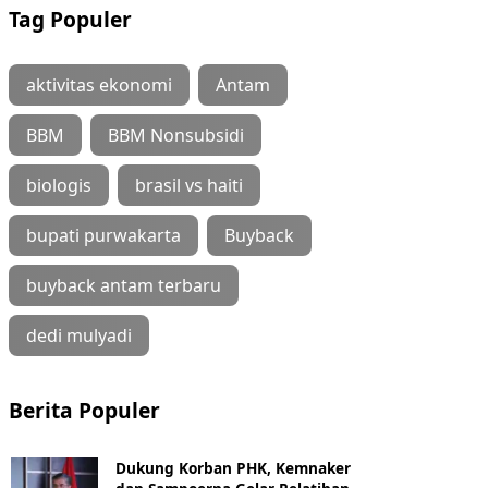
Tag Populer
aktivitas ekonomi
Antam
BBM
BBM Nonsubsidi
biologis
brasil vs haiti
bupati purwakarta
Buyback
buyback antam terbaru
dedi mulyadi
Berita Populer
Dukung Korban PHK, Kemnaker