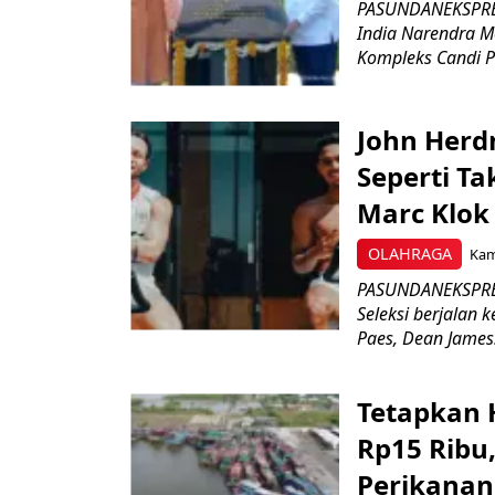
PASUNDANEKSPRES
India Narendra M
Kompleks Candi P
John Herd
Seperti Ta
Marc Klok 
OLAHRAGA
Kami
PASUNDANEKSPRES
Seleksi berjalan
Paes, Dean James.
Tetapkan 
Rp15 Ribu,
Perikanan