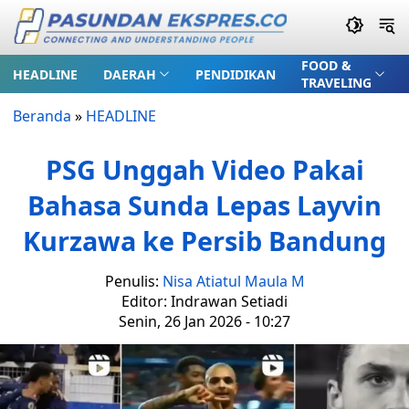
FOOD &
HEADLINE
DAERAH
PENDIDIKAN
TRAVELING
Beranda
»
HEADLINE
PSG Unggah Video Pakai
Bahasa Sunda Lepas Layvin
Kurzawa ke Persib Bandung
Penulis:
Nisa Atiatul Maula M
Editor: Indrawan Setiadi
Senin, 26 Jan 2026 - 10:27