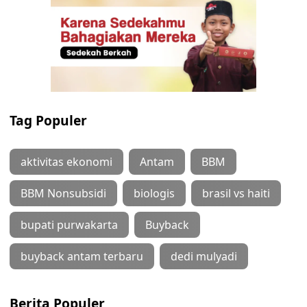
Tag Populer
aktivitas ekonomi
Antam
BBM
BBM Nonsubsidi
biologis
brasil vs haiti
bupati purwakarta
Buyback
buyback antam terbaru
dedi mulyadi
Berita Populer