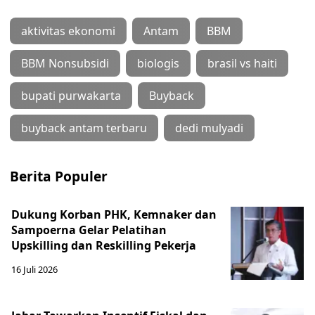
aktivitas ekonomi
Antam
BBM
BBM Nonsubsidi
biologis
brasil vs haiti
bupati purwakarta
Buyback
buyback antam terbaru
dedi mulyadi
Berita Populer
Dukung Korban PHK, Kemnaker dan
Sampoerna Gelar Pelatihan
Upskilling dan Reskilling Pekerja
16 Juli 2026