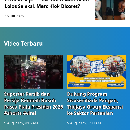
Lolos Seleksi, Marc Klok Dicoret?
16 Juli 2026
Video Terbaru
Suporter Persib dan
Dukung Program
Persija Kembali Rusuh
Swasembada Pangan,
Pasca Piala Presiden 2026
Tridjaya Group Ekspansi
#shorts #viral
ke Sektor Pertanian
5 Aug 2026, 8:16 AM
5 Aug 2026, 7:38 AM