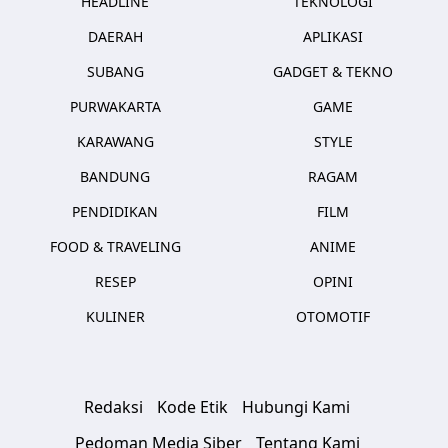
HEADLINE
TEKNOLOGI
DAERAH
APLIKASI
SUBANG
GADGET & TEKNO
PURWAKARTA
GAME
KARAWANG
STYLE
BANDUNG
RAGAM
PENDIDIKAN
FILM
FOOD & TRAVELING
ANIME
RESEP
OPINI
KULINER
OTOMOTIF
Redaksi
Kode Etik
Hubungi Kami
Pedoman Media Siber
Tentang Kami