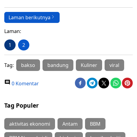
Laman berikutnya
Laman:
1
2
Tag:
bakso
bandung
Kuliner
viral
0 Komentar
Tag Populer
aktivitas ekonomi
Antam
BBM