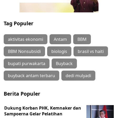
Tag Populer
aktivitas ekonomi
Antam
BBM
BBM Nonsubsidi
biologis
brasil vs haiti
bupati purwakarta
Buyback
buyback antam terbaru
dedi mulyadi
Berita Populer
Dukung Korban PHK, Kemnaker dan
Sampoerna Gelar Pelatihan