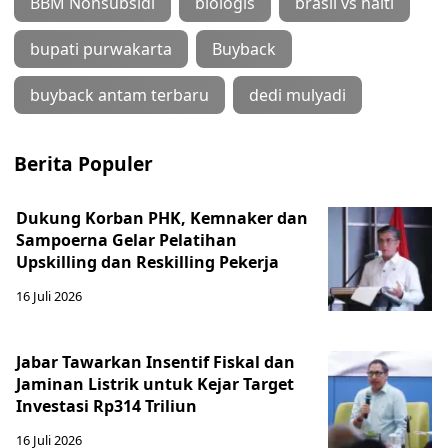
BBM Nonsubsidi
biologis
brasil vs haiti
bupati purwakarta
Buyback
buyback antam terbaru
dedi mulyadi
Berita Populer
Dukung Korban PHK, Kemnaker dan
Sampoerna Gelar Pelatihan
Upskilling dan Reskilling Pekerja
16 Juli 2026
Jabar Tawarkan Insentif Fiskal dan
Jaminan Listrik untuk Kejar Target
Investasi Rp314 Triliun
16 Juli 2026