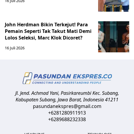
16 Juli 2026
John Herdman Bikin Terkejut! Para
Pemain Seperti Tak Takut Mati Demi
Lolos Seleksi, Marc Klok Dicoret?
16 Juli 2026
Jl. Jend. Achmad Yani, Pasirkareumbi
Kec. Subang,
Kabupaten Subang, Jawa Barat
,
Indonesia
41211
pasundanekspres@gmail.com
+6281280911913
+6289688232338