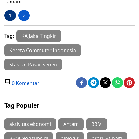
Laman:
1
2
Tag:
KA Jaka Tingkir
Kereta Commuter Indonesia
Stasiun Pasar Senen
0 Komentar
Tag Populer
aktivitas ekonomi
Antam
BBM
BBM Nonsubsidi
biologis
brasil vs haiti