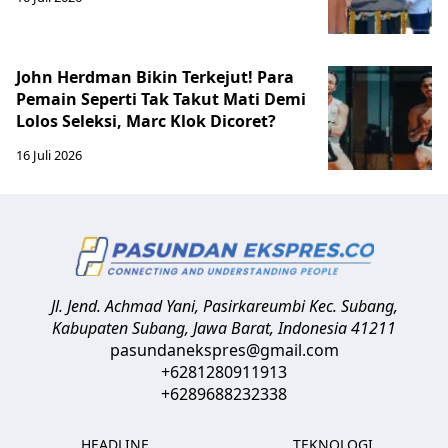
John Herdman Bikin Terkejut! Para
Pemain Seperti Tak Takut Mati Demi
Lolos Seleksi, Marc Klok Dicoret?
16 Juli 2026
Jl. Jend. Achmad Yani, Pasirkareumbi
Kec. Subang,
Kabupaten Subang, Jawa Barat
,
Indonesia
41211
pasundanekspres@gmail.com
+6281280911913
+6289688232338
HEADLINE
TEKNOLOGI