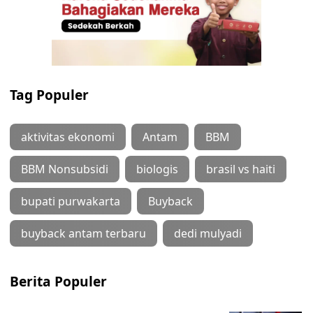
Tag Populer
aktivitas ekonomi
Antam
BBM
BBM Nonsubsidi
biologis
brasil vs haiti
bupati purwakarta
Buyback
buyback antam terbaru
dedi mulyadi
Berita Populer