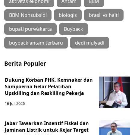
aktivitas ekonomi
Antam
BBM
BBM Nonsubsidi
biologis
brasil vs haiti
bupati purwakarta
Buyback
buyback antam terbaru
dedi mulyadi
Berita Populer
Dukung Korban PHK, Kemnaker dan
Sampoerna Gelar Pelatihan
Upskilling dan Reskilling Pekerja
16 Juli 2026
Jabar Tawarkan Insentif Fiskal dan
Jaminan Listrik untuk Kejar Target