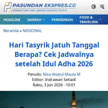
FOOD &
HEADLINE
DAERAH
PENDIDIKAN
TRAVELING
Beranda
»
NASIONAL
Hari Tasyrik Jatuh Tanggal
Berapa? Cek Jadwalnya
setelah Idul Adha 2026
Penulis:
Nisa Atiatul Maula M
Editor: Indrawan Setiadi
Rabu, 3 Jun 2026 - 10:01