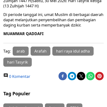
Zulhijah 1447 H)Sabtu, 30 Mei 2026: Hari Tasyrik ketiga
(13 Zulhijah 1447 H)
Di periode tanggal ini, umat Muslim di berbagai daerah
dapat melanjutkan penyembelihan dan pembagian
daging kurban serta memperbanyak dzikir.
MUAMMAR QADDAFI
Tag:
arab
Arafah
hari raya idul adha
hari Tasyrik
0 Komentar
Tag Populer