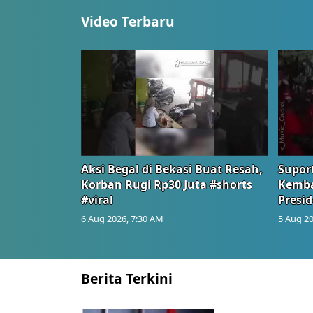
Video Terbaru
Aksi Begal di Bekasi Buat Resah,
Suport
Korban Rugi Rp30 Juta #shorts
Kemba
#viral
Presid
6 Aug 2026, 7:30 AM
5 Aug 20
Berita Terkini