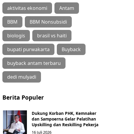
aktivitas ekonomi
Antam
BBM
BBM Nonsubsidi
biologis
brasil vs haiti
bupati purwakarta
Buyback
buyback antam terbaru
dedi mulyadi
Berita Populer
Dukung Korban PHK, Kemnaker
dan Sampoerna Gelar Pelatihan
Upskilling dan Reskilling Pekerja
16 Juli 2026