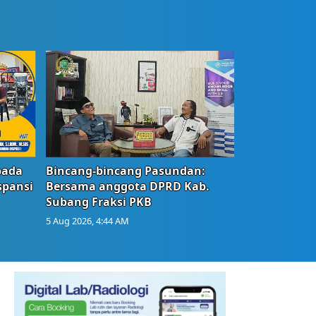
bada
Bincang-bincang Pasundan:
spansi
Bersama anggota DPRD Kab.
Subang Fraksi PKB
5 Aug 2026, 4:44 AM