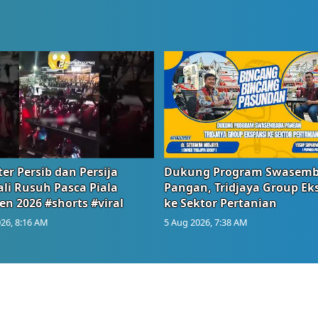
er Persib dan Persija
Dukung Program Swasem
li Rusuh Pasca Piala
Pangan, Tridjaya Group Ek
en 2026 #shorts #viral
ke Sektor Pertanian
26, 8:16 AM
5 Aug 2026, 7:38 AM