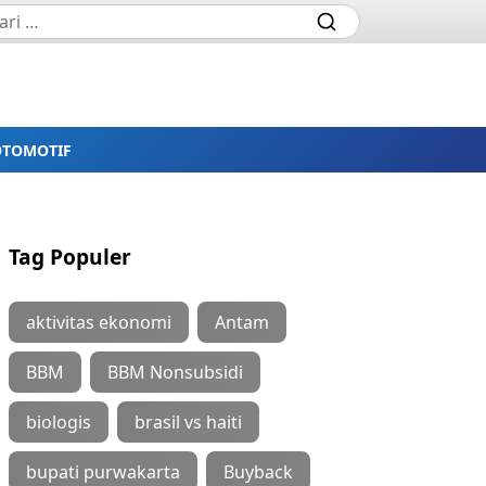
OTOMOTIF
Tag Populer
aktivitas ekonomi
Antam
BBM
BBM Nonsubsidi
biologis
brasil vs haiti
bupati purwakarta
Buyback