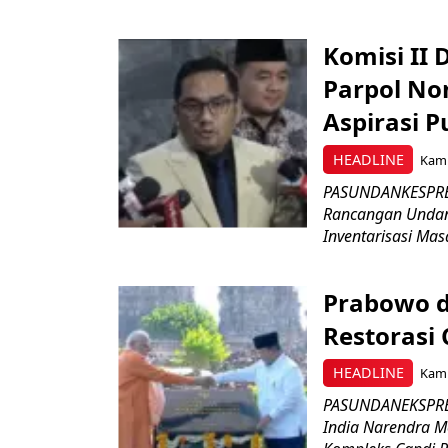
Komisi II
Parpol No
Aspirasi P
HEADLINE
Kami
PASUNDANKESPRES
Rancangan Undan
Inventarisasi Mas
Prabowo d
Restorasi
HEADLINE
Kami
PASUNDANEKSPRES
India Narendra M