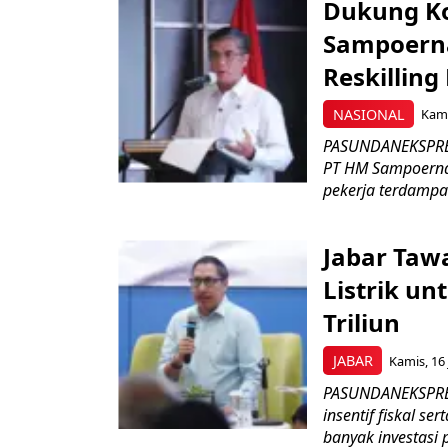
Dukung K
Sampoerna
Reskilling
NASIONAL
Kami
PASUNDANEKSPRES
PT HM Sampoerna
pekerja terdampa
Jabar Tawa
Listrik un
Triliun
JABAR
Kamis, 16 
PASUNDANEKSPRES
insentif fiskal s
banyak investasi 