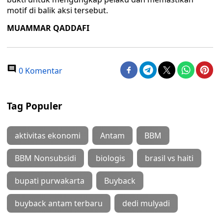
motif di balik aksi tersebut.
MUAMMAR QADDAFI
0 Komentar
Tag Populer
aktivitas ekonomi
Antam
BBM
BBM Nonsubsidi
biologis
brasil vs haiti
bupati purwakarta
Buyback
buyback antam terbaru
dedi mulyadi