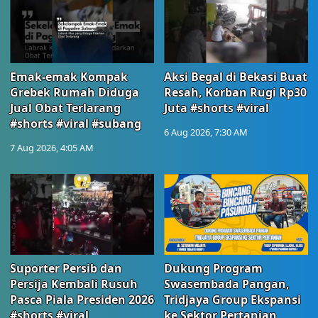
Emak-emak Kompak
Aksi Begal di Bekasi Buat
Grebek Rumah Diduga
Resah, Korban Rugi Rp30
Jual Obat Terlarang
Juta #shorts #viral
#shorts #viral #subang
6 Aug 2026, 7:30 AM
7 Aug 2026, 4:05 AM
Suporter Persib dan
Dukung Program
Persija Kembali Rusuh
Swasembada Pangan,
Pasca Piala Presiden 2026
Tridjaya Group Ekspansi
#shorts #viral
ke Sektor Pertanian