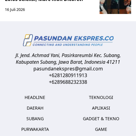
16 Juli 2026
Jl. Jend. Achmad Yani, Pasirkareumbi
Kec. Subang,
Kabupaten Subang, Jawa Barat
,
Indonesia
41211
pasundanekspres@gmail.com
+6281280911913
+6289688232338
HEADLINE
TEKNOLOGI
DAERAH
APLIKASI
SUBANG
GADGET & TEKNO
PURWAKARTA
GAME