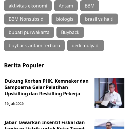
aktivitas ekonomi
Antam
BBM
BBM Nonsubsidi
biologis
brasil vs haiti
bupati purwakarta
Buyback
buyback antam terbaru
dedi mulyadi
Berita Populer
Dukung Korban PHK, Kemnaker dan
Sampoerna Gelar Pelatihan
Upskilling dan Reskilling Pekerja
16 Juli 2026
Jabar Tawarkan Insentif Fiskal dan
Jaminan Listrik untuk Kejar Target