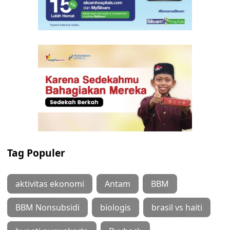
Tag Populer
aktivitas ekonomi
Antam
BBM
BBM Nonsubsidi
biologis
brasil vs haiti