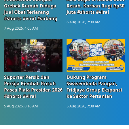
Grebek Rumah Diduga
Resah, Korban Rugi Rp30
Jual Obat Terlarang
Juta #shorts #viral
#shorts #viral #subang
6 Aug 2026, 7:30 AM
7 Aug 2026, 4:05 AM
Suporter Persib dan
Dukung Program
Persija Kembali Rusuh
Swasembada Pangan,
Pasca Piala Presiden 2026
Tridjaya Group Ekspansi
#shorts #viral
ke Sektor Pertanian
5 Aug 2026, 8:16 AM
5 Aug 2026, 7:38 AM