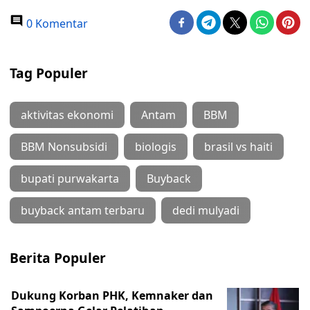
0 Komentar
Tag Populer
aktivitas ekonomi
Antam
BBM
BBM Nonsubsidi
biologis
brasil vs haiti
bupati purwakarta
Buyback
buyback antam terbaru
dedi mulyadi
Berita Populer
Dukung Korban PHK, Kemnaker dan