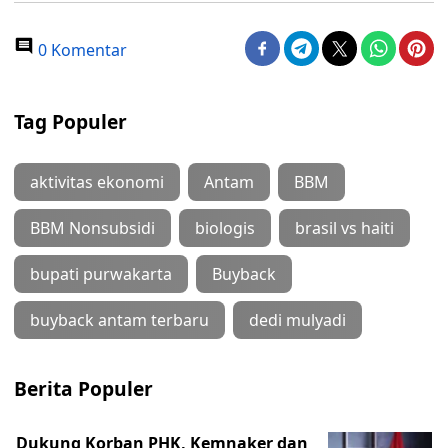
0 Komentar
Tag Populer
aktivitas ekonomi
Antam
BBM
BBM Nonsubsidi
biologis
brasil vs haiti
bupati purwakarta
Buyback
buyback antam terbaru
dedi mulyadi
Berita Populer
Dukung Korban PHK, Kemnaker dan