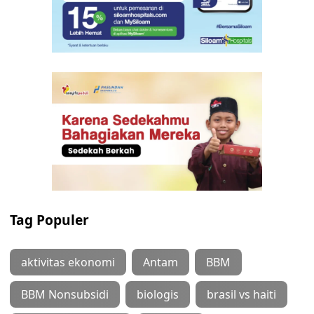
Tag Populer
aktivitas ekonomi
Antam
BBM
BBM Nonsubsidi
biologis
brasil vs haiti