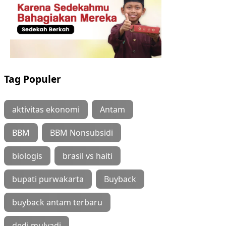
Tag Populer
aktivitas ekonomi
Antam
BBM
BBM Nonsubsidi
biologis
brasil vs haiti
bupati purwakarta
Buyback
buyback antam terbaru
dedi mulyadi