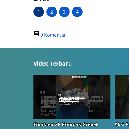
1
2
3
4
0 Komentar
Video Terbaru
Emak-emak Kompak Grebek
Aksi B