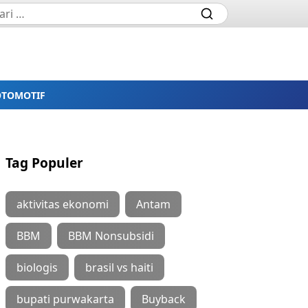
OTOMOTIF
Tag Populer
aktivitas ekonomi
Antam
BBM
BBM Nonsubsidi
biologis
brasil vs haiti
bupati purwakarta
Buyback