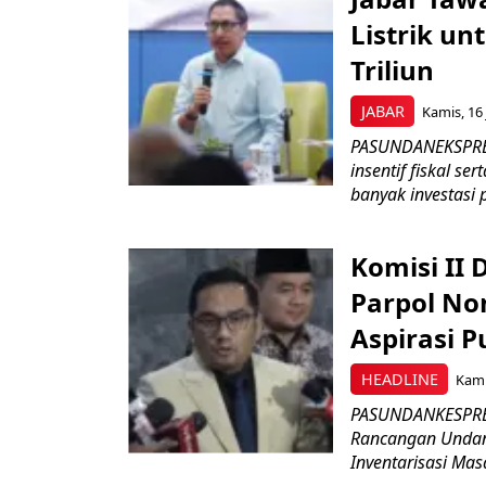
Listrik un
Triliun
JABAR
Kamis, 16 
PASUNDANEKSPRES
insentif fiskal s
banyak investasi 
Komisi II
Parpol No
Aspirasi P
HEADLINE
Kami
PASUNDANKESPRES
Rancangan Undan
Inventarisasi Mas