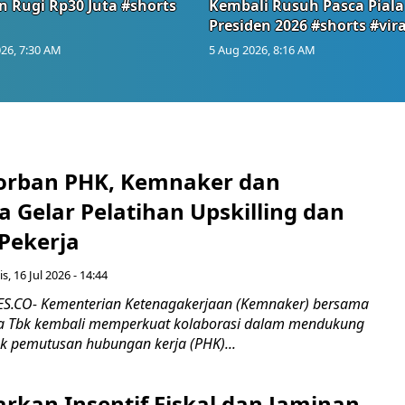
n Rugi Rp30 Juta #shorts
Kembali Rusuh Pasca Piala
Presiden 2026 #shorts #vira
26, 7:30 AM
5 Aug 2026, 8:16 AM
orban PHK, Kemnaker dan
 Gelar Pelatihan Upskilling dan
 Pekerja
s, 16 Jul 2026 - 14:44
.CO- Kementerian Ketenagakerjaan (Kemnaker) bersama
 Tbk kembali memperkuat kolaborasi dalam mendukung
k pemutusan hubungan kerja (PHK)...
rkan Insentif Fiskal dan Jaminan