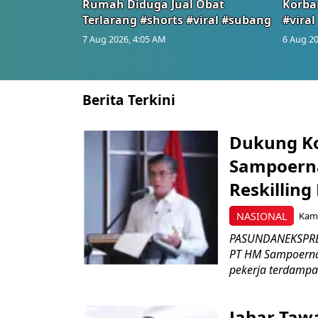
Rumah Diduga Jual Obat
Korba
Terlarang #shorts #viral #subang
#viral
7 Aug 2026, 4:05 AM
6 Aug 20
Berita Terkini
Dukung K
Sampoerna
Reskilling
NASIONAL
Kami
PASUNDANEKSPRES
PT HM Sampoerna
pekerja terdampa
Jabar Tawa