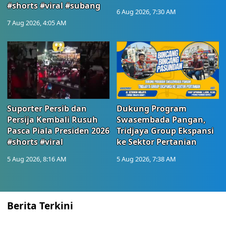
#shorts #viral #subang
6 Aug 2026, 7:30 AM
7 Aug 2026, 4:05 AM
Suporter Persib dan
Dukung Program
Persija Kembali Rusuh
Swasembada Pangan,
Pasca Piala Presiden 2026
Tridjaya Group Ekspansi
#shorts #viral
ke Sektor Pertanian
5 Aug 2026, 8:16 AM
5 Aug 2026, 7:38 AM
Berita Terkini