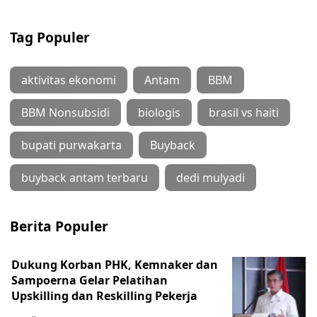
Tag Populer
aktivitas ekonomi
Antam
BBM
BBM Nonsubsidi
biologis
brasil vs haiti
bupati purwakarta
Buyback
buyback antam terbaru
dedi mulyadi
Berita Populer
Dukung Korban PHK, Kemnaker dan
Sampoerna Gelar Pelatihan
Upskilling dan Reskilling Pekerja