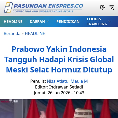
FOOD &
HEADLINE
DAERAH
PENDIDIKAN
TRAVELING
Beranda
»
HEADLINE
Prabowo Yakin Indonesia
Tangguh Hadapi Krisis Global
Meski Selat Hormuz Ditutup
Penulis:
Nisa Atiatul Maula M
Editor: Indrawan Setiadi
Jumat, 26 Jun 2026 - 10:43