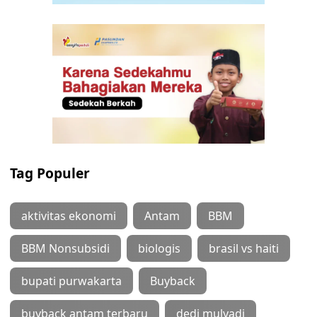
Tag Populer
aktivitas ekonomi
Antam
BBM
BBM Nonsubsidi
biologis
brasil vs haiti
bupati purwakarta
Buyback
buyback antam terbaru
dedi mulyadi