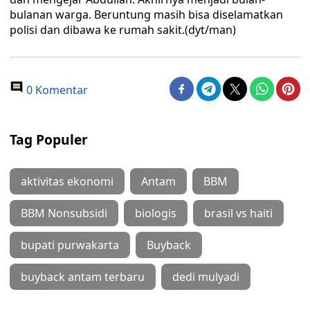
bulanan warga. Beruntung masih bisa diselamatkan
polisi dan dibawa ke rumah sakit.(dyt/man)
0 Komentar
Tag Populer
aktivitas ekonomi
Antam
BBM
BBM Nonsubsidi
biologis
brasil vs haiti
bupati purwakarta
Buyback
buyback antam terbaru
dedi mulyadi