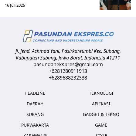
16 Juli 2026
Jl. Jend. Achmad Yani, Pasirkareumbi
Kec. Subang,
Kabupaten Subang, Jawa Barat
,
Indonesia
41211
pasundanekspres@gmail.com
+6281280911913
+6289688232338
HEADLINE
TEKNOLOGI
DAERAH
APLIKASI
SUBANG
GADGET & TEKNO
PURWAKARTA
GAME
KARAWANG
STYLE