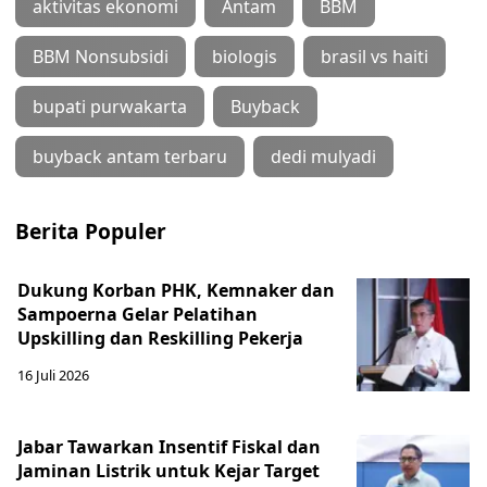
aktivitas ekonomi
Antam
BBM
BBM Nonsubsidi
biologis
brasil vs haiti
bupati purwakarta
Buyback
buyback antam terbaru
dedi mulyadi
Berita Populer
Dukung Korban PHK, Kemnaker dan
Sampoerna Gelar Pelatihan
Upskilling dan Reskilling Pekerja
16 Juli 2026
Jabar Tawarkan Insentif Fiskal dan
Jaminan Listrik untuk Kejar Target