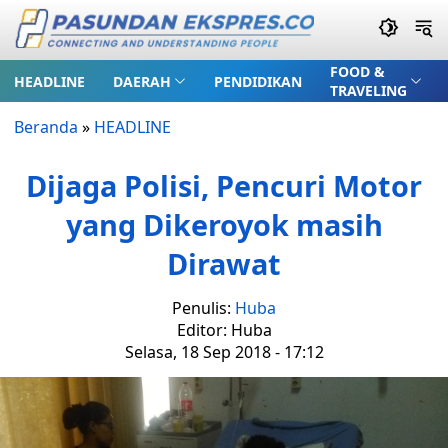
FOOD &
HEADLINE
DAERAH
PENDIDIKAN
TRAVELING
Beranda
»
HEADLINE
Dijaga Polisi, Pencuri Motor
yang Dikeroyok masih
Dirawat
Penulis:
Huba
Editor: Huba
Selasa, 18 Sep 2018 - 17:12