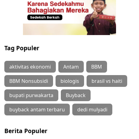
Tag Populer
aktivitas ekonomi
Antam
BBM
BBM Nonsubsidi
biologis
brasil vs haiti
bupati purwakarta
Buyback
buyback antam terbaru
dedi mulyadi
Berita Populer