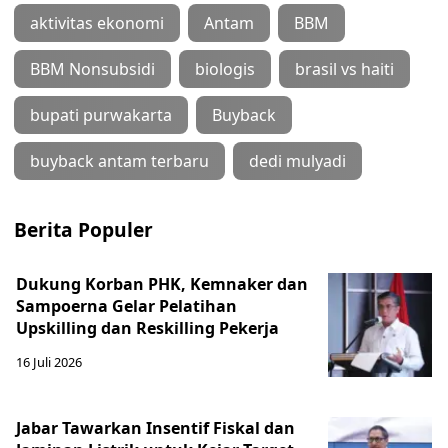
aktivitas ekonomi
Antam
BBM
BBM Nonsubsidi
biologis
brasil vs haiti
bupati purwakarta
Buyback
buyback antam terbaru
dedi mulyadi
Berita Populer
Dukung Korban PHK, Kemnaker dan
Sampoerna Gelar Pelatihan
Upskilling dan Reskilling Pekerja
16 Juli 2026
Jabar Tawarkan Insentif Fiskal dan