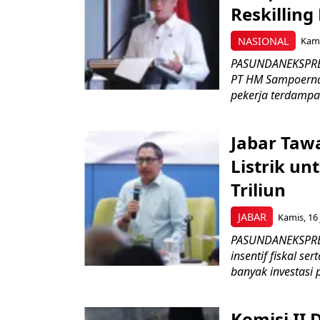
Reskilling
NASIONAL
Kami
PASUNDANEKSPRES
PT HM Sampoerna
pekerja terdampa
Jabar Tawa
Listrik un
Triliun
JABAR
Kamis, 16 
PASUNDANEKSPRES
insentif fiskal s
banyak investasi 
Komisi II