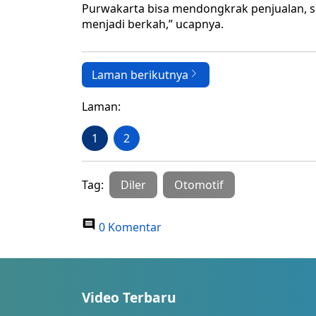
Purwakarta bisa mendongkrak penjualan, s
menjadi berkah,” ucapnya.
Laman berikutnya
Laman:
1
2
Tag:
Diler
Otomotif
0 Komentar
Video Terbaru