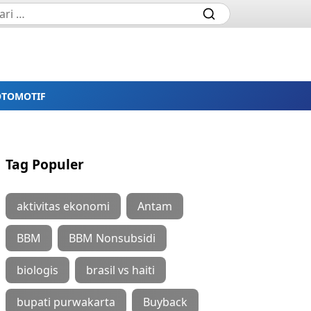
OTOMOTIF
Tag Populer
aktivitas ekonomi
Antam
BBM
BBM Nonsubsidi
biologis
brasil vs haiti
bupati purwakarta
Buyback