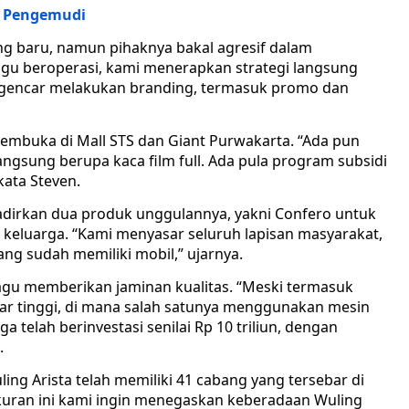
an Pengemudi
ang baru, namun pihaknya bakal agresif dalam
ggu beroperasi, kami menerapkan strategi langsung
i gencar melakukan branding, termasuk promo dan
embuka di Mall STS dan Giant Purwakarta. “Ada pun
gsung berupa kaca film full. Ada pula program subsidi
ata Steven.
dirkan dua produk unggulannya, yakni Confero untuk
keluarga. “Kami menyasar seluruh lapisan masyarakat,
ng sudah memiliki mobil,” ujarnya.
 ragu memberikan jaminan kualitas. “Meski termasuk
r tinggi, di mana salah satunya menggunakan mesin
ga telah berinvestasi senilai Rp 10 triliun, dengan
.
ing Arista telah memiliki 41 cabang yang tersebar di
yukuran ini kami ingin menegaskan keberadaan Wuling