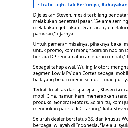
Trafic Light Tak Berfungsi, Bahayak
Dijelaskan Steven, meski terbilang pendat
melakukan penetrasi pasar. “Selama semin
melakukan gebrakan. Di antaranya melalu
pameran,” ujarnya.
Untuk pameran misalnya, pihaknya bakal m
untuk promo, kami menghadirkan hadiah lan
berupa DP rendah atau angsuran rendah,” k
Sebagai tahap awal, Wuling Motors mengha
segmen Low MPV dan Cortez sebagai mobil 
baik yang belum memiliki mobil, mau pun ya
Terkait kualitas dan sparepart, Steven tak
mobil Cina, namun kami menerapkan standa
produksi General Motors. Selain itu, kami ju
mendirikan pabrik di Cikarang,” kata Steven
Seluruh dealer berstatus 3S, dan khusus Wul
berbagai wilayah di Indonesia. “Melalui s