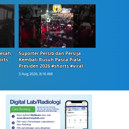
Resah,
Suporter Persib dan Persija
orts
Kembali Rusuh Pasca Piala
Presiden 2026 #shorts #viral
5 Aug 2026, 8:16 AM