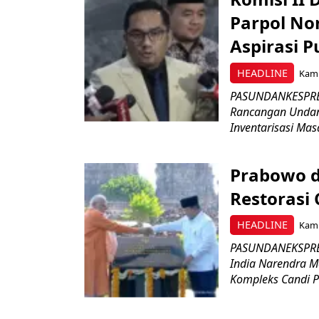
Parpol No
Aspirasi P
HEADLINE
Kami
PASUNDANKESPRES
Rancangan Undan
Inventarisasi Mas
Prabowo d
Restorasi
HEADLINE
Kami
PASUNDANEKSPRES
India Narendra M
Kompleks Candi P