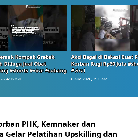
emak Kompak Grebek
Aksi Begal di Bekasi Buat 
 Diduga Jual Obat
Korban Rugi Rp30 Juta #sh
ang #shorts #viral #subang
#viral
26, 4:05 AM
6 Aug 2026, 7:30 AM
orban PHK, Kemnaker dan
 Gelar Pelatihan Upskilling dan