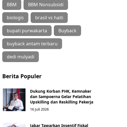
BBM
BBM Nonsubsidi
biologis
brasil vs haiti
bupati purwakarta
Buyback
buyback antam terbaru
dedi mulyadi
Berita Populer
Dukung Korban PHK, Kemnaker
dan Sampoerna Gelar Pelatihan
Upskilling dan Reskilling Pekerja
16 Juli 2026
Jabar Tawarkan Insentif Fiskal