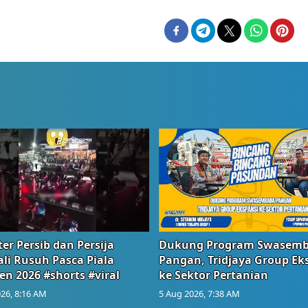
er Persib dan Persija
Dukung Program Swasem
li Rusuh Pasca Piala
Pangan, Tridjaya Group Ek
en 2026 #shorts #viral
ke Sektor Pertanian
26, 8:16 AM
5 Aug 2026, 7:38 AM