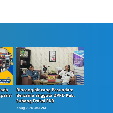
bada
Bincang-bincang Pasundan:
spansi
Bersama anggota DPRD Kab.
Subang Fraksi PKB
5 Aug 2026, 4:44 AM