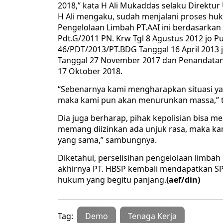
2018,” kata H Ali Mukaddas selaku Direktur
H Ali mengaku, sudah menjalani proses h
Pengelolaan Limbah PT.AAI ini berdasarka
Pdt.G/2011 PN. Krw Tgl 8 Agustus 2012 jo 
46/PDT/2013/PT.BDG Tanggal 16 April 201
Tanggal 27 November 2017 dan Penandatang
17 Oktober 2018.
“Sebenarnya kami mengharapkan situasi yan
maka kami pun akan menurunkan massa,” t
Dia juga berharap, pihak kepolisian bisa me
memang diizinkan ada unjuk rasa, maka k
yang sama,” sambungnya.
Diketahui, perselisihan pengelolaan limba
akhirnya PT. HBSP kembali mendapatkan S
hukum yang begitu panjang.
(aef/din)
Tag:
Demo
Tenaga Kerja