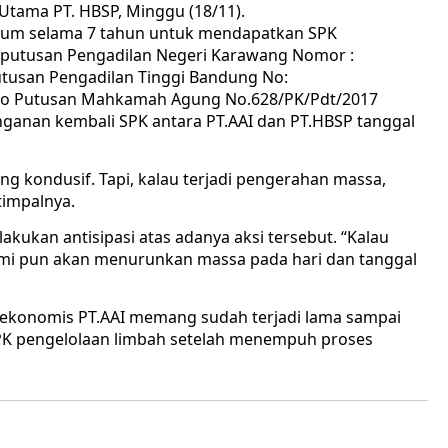
 Utama PT. HBSP, Minggu (18/11).
ukum selama 7 tahun untuk mendapatkan SPK
n putusan Pengadilan Negeri Karawang Nomor :
Putusan Pengadilan Tinggi Bandung No:
3 jo Putusan Mahkamah Agung No.628/PK/Pdt/2017
anan kembali SPK antara PT.AAI dan PT.HBSP tanggal
g kondusif. Tapi, kalau terjadi pengerahan massa,
impalnya.
lakukan antisipasi atas adanya aksi tersebut. “Kalau
ami pun akan menurunkan massa pada hari dan tanggal
h ekonomis PT.AAI memang sudah terjadi lama sampai
PK pengelolaan limbah setelah menempuh proses