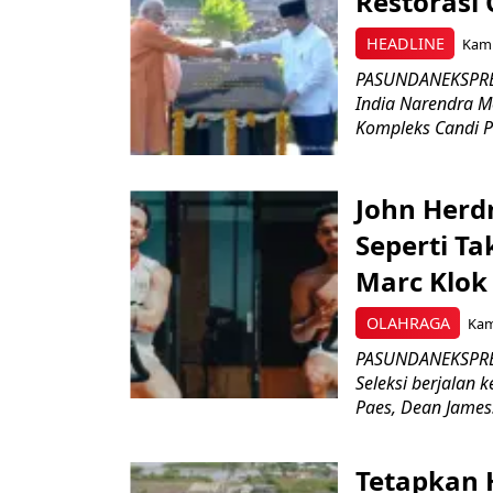
Restorasi
HEADLINE
Kami
PASUNDANEKSPRES
India Narendra M
Kompleks Candi P
John Herd
Seperti Ta
Marc Klok 
OLAHRAGA
Kami
PASUNDANEKSPRES
Seleksi berjalan
Paes, Dean James.
Tetapkan 