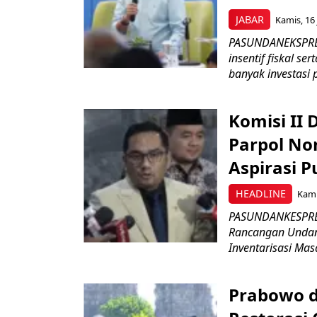
JABAR
Kamis, 16 
PASUNDANEKSPRES
insentif fiskal s
banyak investasi 
Komisi II
Parpol No
Aspirasi P
HEADLINE
Kami
PASUNDANKESPRES
Rancangan Undan
Inventarisasi Mas
Prabowo d