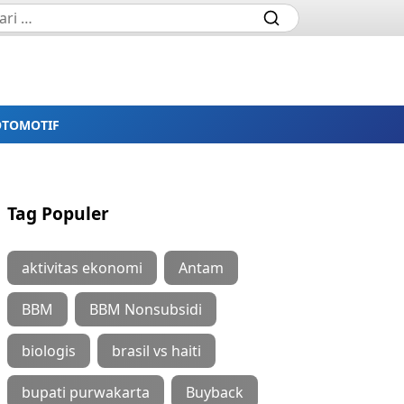
OTOMOTIF
Tag Populer
aktivitas ekonomi
Antam
BBM
BBM Nonsubsidi
biologis
brasil vs haiti
bupati purwakarta
Buyback