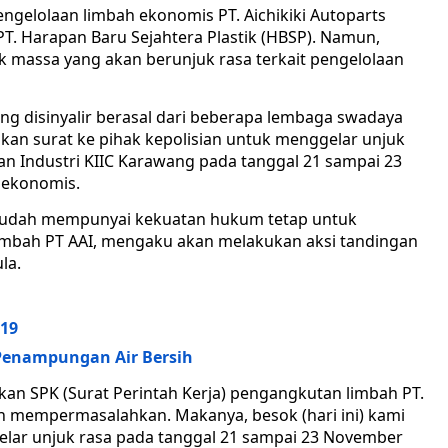
pengelolaan limbah ekonomis PT. Aichikiki Autoparts
PT. Harapan Baru Sejahtera Plastik (HBSP). Namun,
k massa yang akan berunjuk rasa terkait pengelolaan
g disinyalir berasal dari beberapa lembaga swadaya
kan surat ke pihak kepolisian untuk menggelar unjuk
asan Industri KIIC Karawang pada tanggal 21 sampai 23
 ekonomis.
sudah mempunyai kekuatan hukum tetap untuk
mbah PT AAI, mengaku akan melakukan aksi tandingan
la.
019
Penampungan Air Bersih
n SPK (Surat Perintah Kerja) pengangkutan limbah PT.
ngin mempermasalahkan. Makanya, besok (hari ini) kami
lar unjuk rasa pada tanggal 21 sampai 23 November