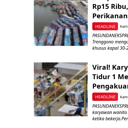
Rp15 Ribu,
Perikanan
HEADLINE
Kami
PASUNDANEKSPRES
Trenggono meng
khusus kapal 30-2
Viral! Ka
Tidur 1 Me
Pengakua
HEADLINE
Kami
PASUNDANEKSPRES
karyawan wanita b
ketika bekerja.Pe