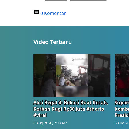
0 Komentar
Video Terbaru
Aksi Begal di Bekasi Buat Resah,
Suport
Korban Rugi Rp30 Juta #shorts
Kemba
#viral
Presid
6 Aug 2026, 7:30 AM
5 Aug 20