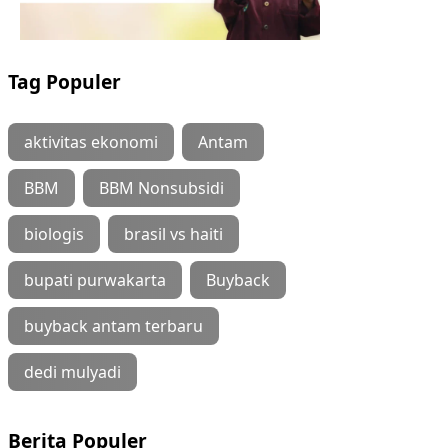
Tag Populer
aktivitas ekonomi
Antam
BBM
BBM Nonsubsidi
biologis
brasil vs haiti
bupati purwakarta
Buyback
buyback antam terbaru
dedi mulyadi
Berita Populer