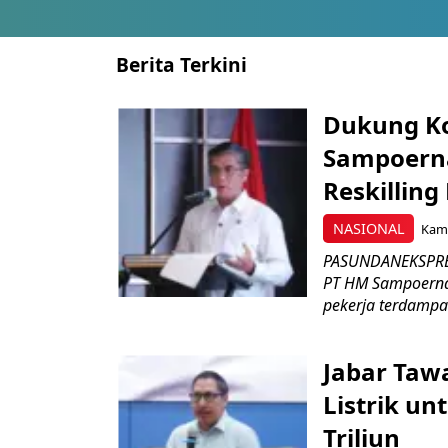
Berita Terkini
Dukung K
Sampoerna
Reskilling
NASIONAL
Kami
PASUNDANEKSPRES
PT HM Sampoerna
pekerja terdampa
Jabar Tawa
Listrik un
Triliun