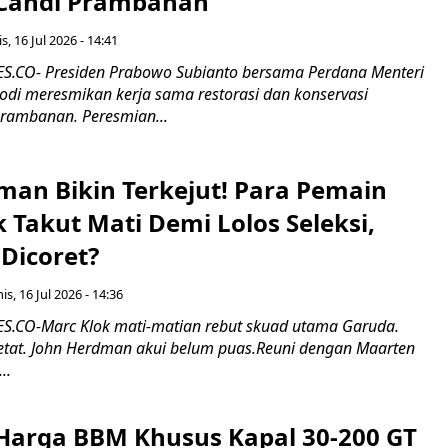
 Candi Prambanan
s, 16 Jul 2026 - 14:41
.CO- Presiden Prabowo Subianto bersama Perdana Menteri
odi meresmikan kerja sama restorasi dan konservasi
rambanan. Peresmian...
man Bikin Terkejut! Para Pemain
k Takut Mati Demi Lolos Seleksi,
Dicoret?
s, 16 Jul 2026 - 14:36
.CO-Marc Klok mati-matian rebut skuad utama Garuda.
 ketat. John Herdman akui belum puas.Reuni dengan Maarten
..
Harga BBM Khusus Kapal 30-200 GT