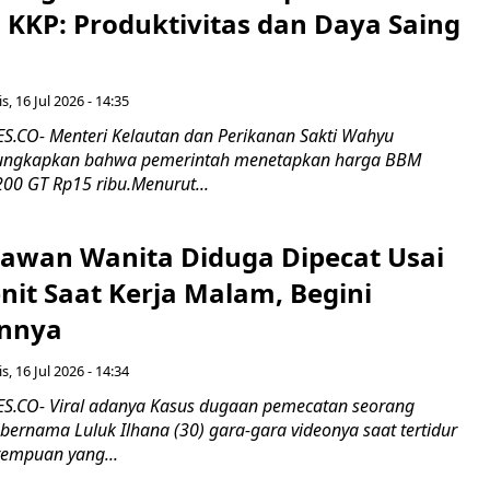
 KKP: Produktivitas dan Daya Saing
s, 16 Jul 2026 - 14:35
.CO- Menteri Kelautan dan Perikanan Sakti Wahyu
ungkapkan bahwa pemerintah menetapkan harga BBM
00 GT Rp15 ribu.Menurut...
ryawan Wanita Diduga Dipecat Usai
nit Saat Kerja Malam, Begini
nnya
s, 16 Jul 2026 - 14:34
.CO- Viral adanya Kasus dugaan pemecatan seorang
ernama Luluk Ilhana (30) gara-gara videonya saat tertidur
rempuan yang...