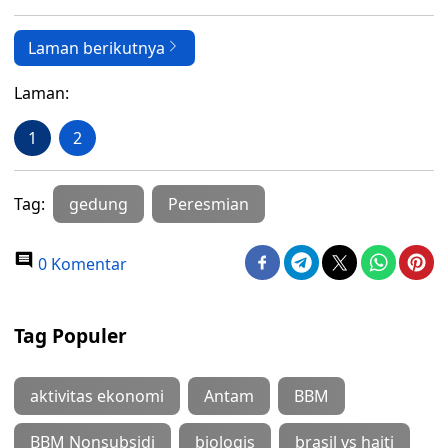
Laman berikutnya
Laman:
1
2
Tag:
gedung
Peresmian
0 Komentar
Tag Populer
aktivitas ekonomi
Antam
BBM
BBM Nonsubsidi
biologis
brasil vs haiti