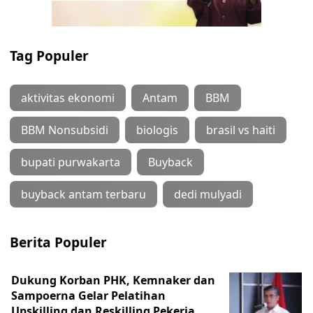
Tag Populer
aktivitas ekonomi
Antam
BBM
BBM Nonsubsidi
biologis
brasil vs haiti
bupati purwakarta
Buyback
buyback antam terbaru
dedi mulyadi
Berita Populer
Dukung Korban PHK, Kemnaker dan
Sampoerna Gelar Pelatihan
Upskilling dan Reskilling Pekerja