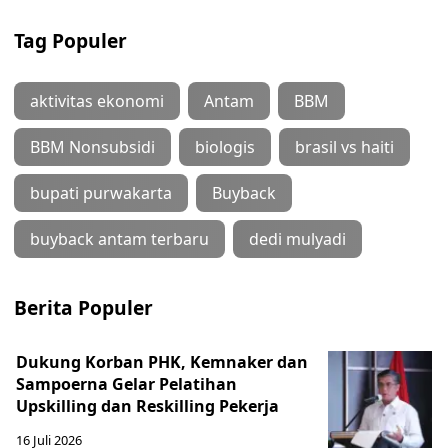
Tag Populer
aktivitas ekonomi
Antam
BBM
BBM Nonsubsidi
biologis
brasil vs haiti
bupati purwakarta
Buyback
buyback antam terbaru
dedi mulyadi
Berita Populer
Dukung Korban PHK, Kemnaker dan
Sampoerna Gelar Pelatihan
Upskilling dan Reskilling Pekerja
16 Juli 2026