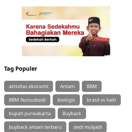
Tag Populer
aktivitas ekonomi
Antam
BBM
BBM Nonsubsidi
biologis
brasil vs haiti
bupati purwakarta
Buyback
buyback antam terbaru
dedi mulyadi