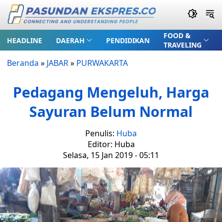
FOOD &
HEADLINE
DAERAH
PENDIDIKAN
TRAVELING
Beranda
»
JABAR
»
PURWAKARTA
Pedagang Mengeluh, Harga
Sayuran Belum Normal
Penulis:
Huba
Editor: Huba
Selasa, 15 Jan 2019 - 05:11