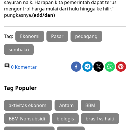
sayuran naik. Harapan kita pemerintah dapat terus
mengontrol harga mulai dari hulu hingga ke hilir,”
pungkasnya.
(add/dan)
Tag:
Ekonomi
Pasar
pedagang
sembako
0 Komentar
Tag Populer
aktivitas ekonomi
Antam
BBM
BBM Nonsubsidi
biologis
brasil vs haiti