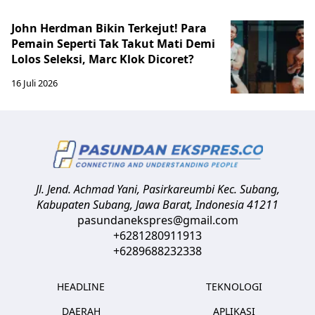
John Herdman Bikin Terkejut! Para
Pemain Seperti Tak Takut Mati Demi
Lolos Seleksi, Marc Klok Dicoret?
16 Juli 2026
Jl. Jend. Achmad Yani, Pasirkareumbi
Kec. Subang,
Kabupaten Subang, Jawa Barat
,
Indonesia
41211
pasundanekspres@gmail.com
+6281280911913
+6289688232338
HEADLINE
TEKNOLOGI
DAERAH
APLIKASI