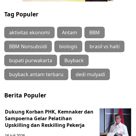
Tag Populer
aktivitas ekonomi
Antam
BBM
BBM Nonsubsidi
biologis
brasil vs haiti
bupati purwakarta
Buyback
buyback antam terbaru
dedi mulyadi
Berita Populer
Dukung Korban PHK, Kemnaker dan
Sampoerna Gelar Pelatihan
Upskilling dan Reskilling Pekerja
16 Juli 2026