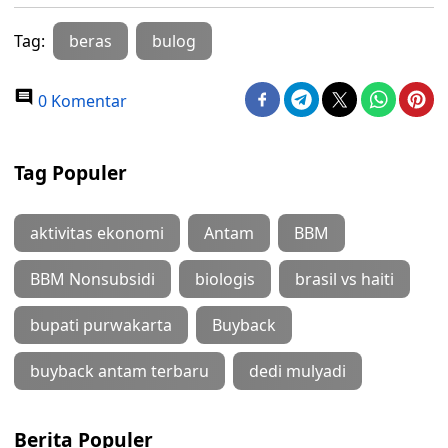
Tag:
beras
bulog
0 Komentar
Tag Populer
aktivitas ekonomi
Antam
BBM
BBM Nonsubsidi
biologis
brasil vs haiti
bupati purwakarta
Buyback
buyback antam terbaru
dedi mulyadi
Berita Populer