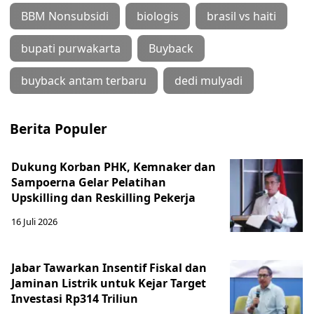
BBM Nonsubsidi
biologis
brasil vs haiti
bupati purwakarta
Buyback
buyback antam terbaru
dedi mulyadi
Berita Populer
Dukung Korban PHK, Kemnaker dan
Sampoerna Gelar Pelatihan
Upskilling dan Reskilling Pekerja
16 Juli 2026
Jabar Tawarkan Insentif Fiskal dan
Jaminan Listrik untuk Kejar Target
Investasi Rp314 Triliun