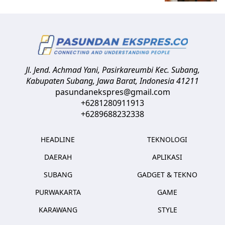
Jl. Jend. Achmad Yani, Pasirkareumbi
Kec. Subang,
Kabupaten Subang, Jawa Barat
,
Indonesia
41211
pasundanekspres@gmail.com
+6281280911913
+6289688232338
HEADLINE
TEKNOLOGI
DAERAH
APLIKASI
SUBANG
GADGET & TEKNO
PURWAKARTA
GAME
KARAWANG
STYLE