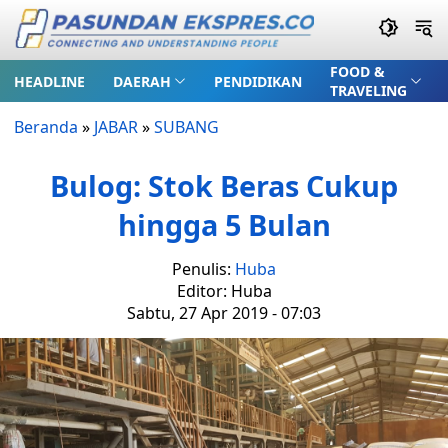
FOOD &
HEADLINE
DAERAH
PENDIDIKAN
TRAVELING
Beranda
»
JABAR
»
SUBANG
Bulog: Stok Beras Cukup
hingga 5 Bulan
Penulis:
Huba
Editor: Huba
Sabtu, 27 Apr 2019 - 07:03