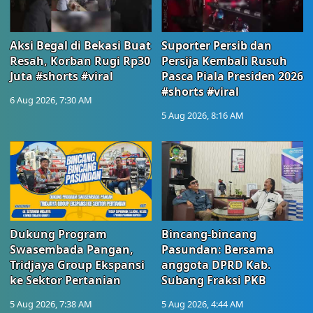
Aksi Begal di Bekasi Buat
Suporter Persib dan
Resah, Korban Rugi Rp30
Persija Kembali Rusuh
Juta #shorts #viral
Pasca Piala Presiden 2026
#shorts #viral
6 Aug 2026, 7:30 AM
5 Aug 2026, 8:16 AM
Dukung Program
Bincang-bincang
Swasembada Pangan,
Pasundan: Bersama
Tridjaya Group Ekspansi
anggota DPRD Kab.
ke Sektor Pertanian
Subang Fraksi PKB
5 Aug 2026, 7:38 AM
5 Aug 2026, 4:44 AM