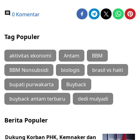
0 Komentar
Tag Populer
aktivitas ekonomi
Antam
BBM
BBM Nonsubsidi
biologis
brasil vs haiti
bupati purwakarta
Buyback
buyback antam terbaru
dedi mulyadi
Berita Populer
Dukung Korban PHK, Kemnaker dan