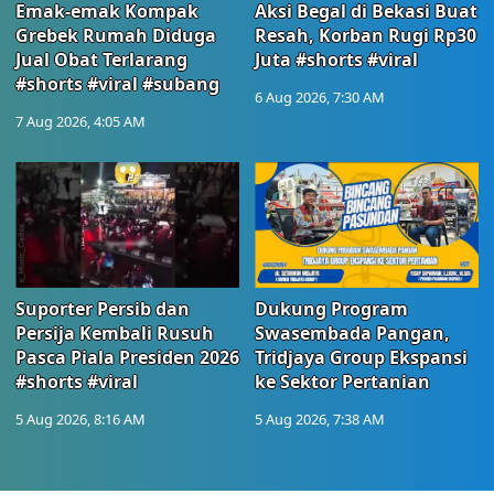
Emak-emak Kompak
Aksi Begal di Bekasi Buat
Grebek Rumah Diduga
Resah, Korban Rugi Rp30
Jual Obat Terlarang
Juta #shorts #viral
#shorts #viral #subang
6 Aug 2026, 7:30 AM
7 Aug 2026, 4:05 AM
Suporter Persib dan
Dukung Program
Persija Kembali Rusuh
Swasembada Pangan,
Pasca Piala Presiden 2026
Tridjaya Group Ekspansi
#shorts #viral
ke Sektor Pertanian
5 Aug 2026, 8:16 AM
5 Aug 2026, 7:38 AM