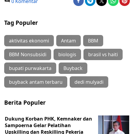
0 Komentar
Tag Populer
aktivitas ekonomi
Antam
BBM
BBM Nonsubsidi
biologis
brasil vs haiti
bupati purwakarta
Buyback
buyback antam terbaru
dedi mulyadi
Berita Populer
Dukung Korban PHK, Kemnaker dan
Sampoerna Gelar Pelatihan
Upskilling dan Reskilling Pekerja