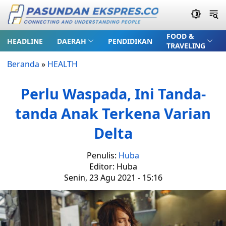
FOOD &
HEADLINE
DAERAH
PENDIDIKAN
TRAVELING
Beranda
»
HEALTH
Perlu Waspada, Ini Tanda-
tanda Anak Terkena Varian
Delta
Penulis:
Huba
Editor: Huba
Senin, 23 Agu 2021 - 15:16