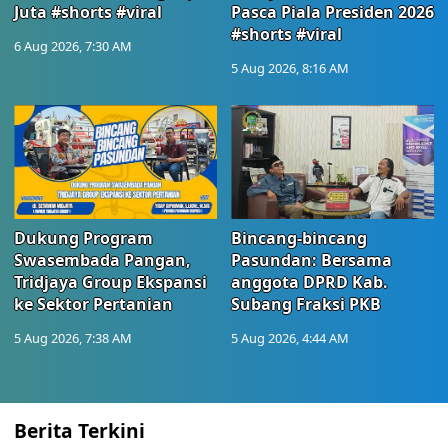
Juta #shorts #viral
Pasca Piala Presiden 2026
#shorts #viral
6 Aug 2026, 7:30 AM
5 Aug 2026, 8:16 AM
Dukung Program
Bincang-bincang
Swasembada Pangan,
Pasundan: Bersama
Tridjaya Group Ekspansi
anggota DPRD Kab.
ke Sektor Pertanian
Subang Fraksi PKB
5 Aug 2026, 7:38 AM
5 Aug 2026, 4:44 AM
Berita Terkini