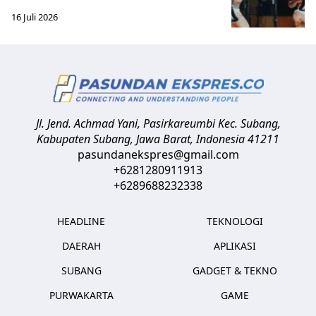
16 Juli 2026
Jl. Jend. Achmad Yani, Pasirkareumbi
Kec. Subang,
Kabupaten Subang, Jawa Barat
,
Indonesia
41211
pasundanekspres@gmail.com
+6281280911913
+6289688232338
HEADLINE
TEKNOLOGI
DAERAH
APLIKASI
SUBANG
GADGET & TEKNO
PURWAKARTA
GAME