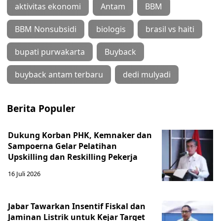
aktivitas ekonomi
Antam
BBM
BBM Nonsubsidi
biologis
brasil vs haiti
bupati purwakarta
Buyback
buyback antam terbaru
dedi mulyadi
Berita Populer
Dukung Korban PHK, Kemnaker dan
Sampoerna Gelar Pelatihan
Upskilling dan Reskilling Pekerja
16 Juli 2026
Jabar Tawarkan Insentif Fiskal dan
Jaminan Listrik untuk Kejar Target