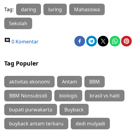
Tag:
daring
luring
Mahasiswa
Sekolah
0 Komentar
Tag Populer
aktivitas ekonomi
Antam
BBM
BBM Nonsubsidi
biologis
brasil vs haiti
bupati purwakarta
Buyback
buyback antam terbaru
dedi mulyadi