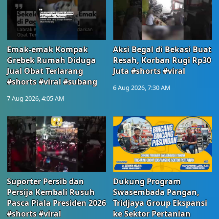
Emak-emak Kompak
Aksi Begal di Bekasi Buat
Grebek Rumah Diduga
Resah, Korban Rugi Rp30
Jual Obat Terlarang
Juta #shorts #viral
#shorts #viral #subang
6 Aug 2026, 7:30 AM
7 Aug 2026, 4:05 AM
Suporter Persib dan
Dukung Program
Persija Kembali Rusuh
Swasembada Pangan,
Pasca Piala Presiden 2026
Tridjaya Group Ekspansi
#shorts #viral
ke Sektor Pertanian