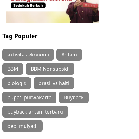
Tag Populer
aktivitas ekonomi
Antam
BBM
BBM Nonsubsidi
biologis
brasil vs haiti
bupati purwakarta
Buyback
buyback antam terbaru
dedi mulyadi