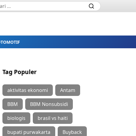
OTOMOTIF
Tag Populer
aktivitas ekonomi
Antam
BBM
BBM Nonsubsidi
biologis
brasil vs haiti
bupati purwakarta
Buyback