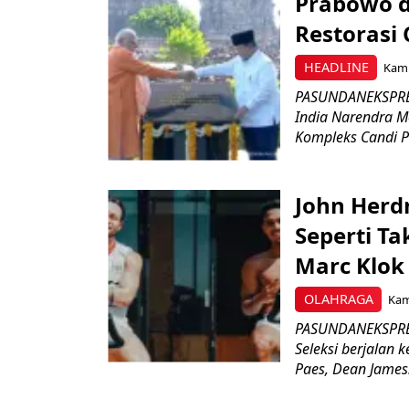
Prabowo d
Restorasi
HEADLINE
Kami
PASUNDANEKSPRES
India Narendra M
Kompleks Candi P
John Herd
Seperti Ta
Marc Klok 
OLAHRAGA
Kami
PASUNDANEKSPRES
Seleksi berjalan
Paes, Dean James.