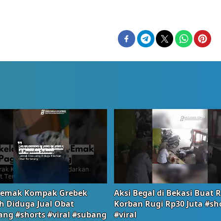
emak Kompak Grebek
Aksi Begal di Bekasi Buat 
 Diduga Jual Obat
Korban Rugi Rp30 Juta #sh
ang #shorts #viral #subang
#viral