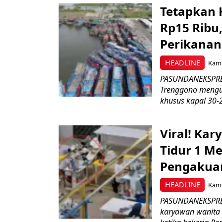
Tetapkan 
Rp15 Ribu,
Perikanan
HEADLINE
Kami
PASUNDANEKSPRES
Trenggono meng
khusus kapal 30-2
Viral! Ka
Tidur 1 Me
Pengakua
HEADLINE
Kami
PASUNDANEKSPRES
karyawan wanita b