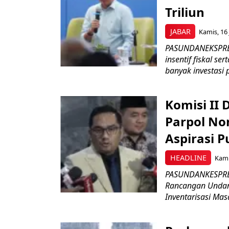
Triliun
JABAR
Kamis, 16 
PASUNDANEKSPRES
insentif fiskal s
banyak investasi 
Komisi II
Parpol No
Aspirasi P
HEADLINE
Kami
PASUNDANKESPRES
Rancangan Undan
Inventarisasi Mas