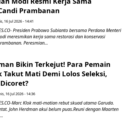
an Modi Resmi Kerja Sama
 Candi Prambanan
s, 16 Jul 2026 - 14:41
.CO- Presiden Prabowo Subianto bersama Perdana Menteri
odi meresmikan kerja sama restorasi dan konservasi
rambanan. Peresmian...
man Bikin Terkejut! Para Pemain
k Takut Mati Demi Lolos Seleksi,
Dicoret?
s, 16 Jul 2026 - 14:36
.CO-Marc Klok mati-matian rebut skuad utama Garuda.
 ketat. John Herdman akui belum puas.Reuni dengan Maarten
..