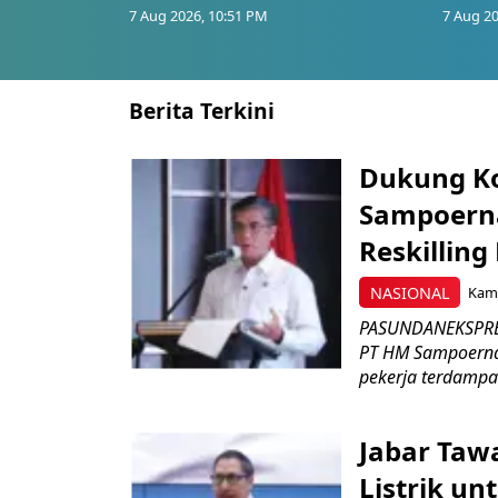
7 Aug 2026, 10:51 PM
7 Aug 20
Berita Terkini
Dukung K
Sampoerna
Reskilling
NASIONAL
Kami
PASUNDANEKSPRES
PT HM Sampoerna
pekerja terdampa
Jabar Tawa
Listrik un