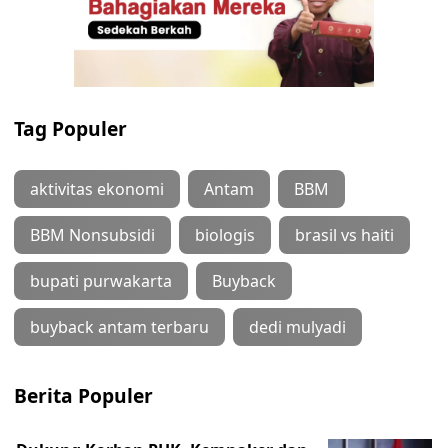
Tag Populer
aktivitas ekonomi
Antam
BBM
BBM Nonsubsidi
biologis
brasil vs haiti
bupati purwakarta
Buyback
buyback antam terbaru
dedi mulyadi
Berita Populer