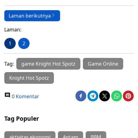
Laman berikutnya
Laman:
1
2
Tag:
game Knight Hot Spotz
Game Online
Knight Hot Spotz
0 Komentar
Tag Populer
aktivitas ekonomi
Antam
BBM