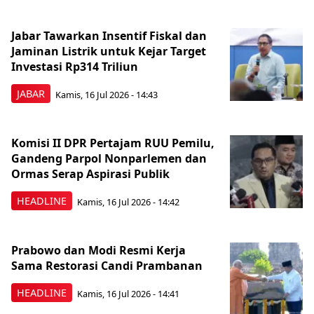
Jabar Tawarkan Insentif Fiskal dan
Jaminan Listrik untuk Kejar Target
Investasi Rp314 Triliun
JABAR
Kamis, 16 Jul 2026 - 14:43
Komisi II DPR Pertajam RUU Pemilu,
Gandeng Parpol Nonparlemen dan
Ormas Serap Aspirasi Publik
HEADLINE
Kamis, 16 Jul 2026 - 14:42
Prabowo dan Modi Resmi Kerja
Sama Restorasi Candi Prambanan
HEADLINE
Kamis, 16 Jul 2026 - 14:41