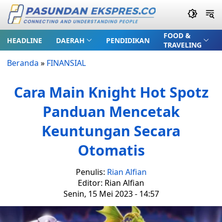
FOOD &
HEADLINE
DAERAH
PENDIDIKAN
TRAVELING
Beranda
»
FINANSIAL
Cara Main Knight Hot Spotz
Panduan Mencetak
Keuntungan Secara
Otomatis
Penulis:
Rian Alfian
Editor: Rian Alfian
Senin, 15 Mei 2023 - 14:57