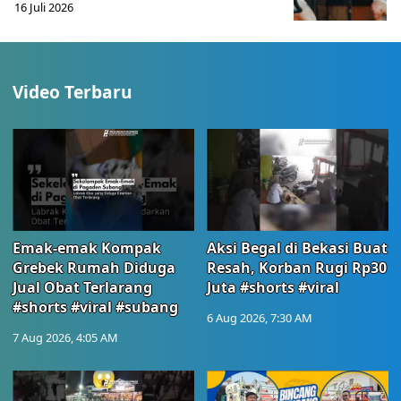
16 Juli 2026
Video Terbaru
Emak-emak Kompak
Aksi Begal di Bekasi Buat
Grebek Rumah Diduga
Resah, Korban Rugi Rp30
Jual Obat Terlarang
Juta #shorts #viral
#shorts #viral #subang
6 Aug 2026, 7:30 AM
7 Aug 2026, 4:05 AM